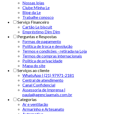
Nossas lojas
Clube Minha Le
Blog da Le
Trabalhe conosco
Serviço Financeiro
Cartão Le biscuit
Empréstimo Dim Dim
Perguntas e Respostas
Formas de pagamento
Política de troca e devolução
Termos e condições - retirada na Loja
Termos de compras internacionais
Politica de privacidade
Mapa do site
Serviços ao cliente
WhatsApp | (21) 97971-2181
Central de atendimento
Canal Confidencial
Assessoria de Imprensa |
paula@agenciaamais.com.br
Categorias
Ar e ventilação
Armarinho e Artesanato
Automotivo