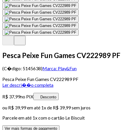
Pesca Peixe Fun Games CV222989 PF
(C�digo:
5145638
)
Marca:
Play&Fun
Pesca Peixe Fun Games CV222989 PF
Ler descri��o completa
R$ 37,99
no PIX
Desconto
ou
R$ 39,99
em até 1x de
R$ 39,99
sem juros
Parcele em até
1
x com o cartão
Le Biscuit
Ver mais formas de pagamento