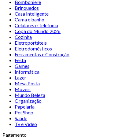
Bomboniere
Brinquedos
Casa Inteligente
Cama e banho
Celulares e Telefonia
Copa do Mundo 2026
Cozinha
Eletroportáteis
Eletrodomésticos
Ferramentas e Construção
Festa
Games
Informática
Lazer
Mesa Posta
Móveis
Mundo Beleza
Organização
Papelaria
Pet Shop
Saúde
Tv e Vídeo
Pagamento