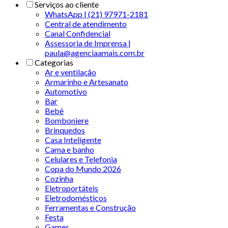
Serviços ao cliente
WhatsApp | (21) 97971-2181
Central de atendimento
Canal Confidencial
Assessoria de Imprensa |
paula@agenciaamais.com.br
Categorias
Ar e ventilação
Armarinho e Artesanato
Automotivo
Bar
Bebê
Bomboniere
Brinquedos
Casa Inteligente
Cama e banho
Celulares e Telefonia
Copa do Mundo 2026
Cozinha
Eletroportáteis
Eletrodomésticos
Ferramentas e Construção
Festa
Games