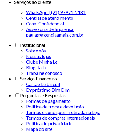
Serviços ao cliente
WhatsApp | (21) 97971-2181
Central de atendimento
Canal Confidencial
Assessoria de Imprensa |
paula@agenciaamais.com.br
Institucional
Sobre nós
Nossas lojas
Clube Minha Le
Blog da Le
Trabalhe conosco
Serviço Financeiro
Cartão Le biscuit
Empréstimo Dim Dim
Perguntas e Respostas
Formas de pagamento
Política de troca e devolução
Termos e condições - retirada na Loja
Termos de compras internacionais
Politica de privacidade
Mapa do site