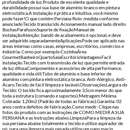
profundidade de luz.Produto de excelente qualidade e
durabilidade possui sua base de alumínio branco em pintura
eletrostática.A instalação é prática e intuitiva, você mesmo
pode fazer!O que contém:Persiana Rolo: medida conforme
anunciadoTecido translucido Acionamento manual lado direito
BuchasParafusosSuporte de fixaçãoManual de
instalaçãoAtenção: bandô de acabamento é opcional, e deve
ser adquirido separadamenteAplicaçõesPode ser aplicado nas
áreas internas como casas, empresas, escritórios, comércios e
indústria. Como por exemplo:CozinhaÁrea
GourmetBanheiroQuartoSalaEscritórioVantagensFacil
instalação.Tecido com transmissão de luz que permite entrada
de luz difusaComponentes e acessórios de alta performance,
qualidade e vida útil.Tubo de alumínio e base inferior de
alumínio com pintura eletrostática branca. Anti-Alérgico, Anti-
Ácaro.Tecido de fácil limpeza e lavável.ObservaçõesLargura do
Tecido: O tecido fica aproximadamente 3,5cm menor do que
toda a estrutura (comando e suportes).Metragem Mínima
Cobrada: 1,20m2 (Padrão de todas as fábricas).Garantia: 02
anos contra defeitos de fabricação.Como medir: Clique nas
fotos do produto com as instruções de COMO MEDIR A SUA
PERSIANA e as instruções abaixo.LimpezaPara a limpeza da
sua persiana abaixe totalmente o tecido e utilize aspirador de
pó, para uma limpeza mais pesada utilize um pano macio