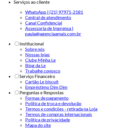
Serviços ao cliente
WhatsApp | (21) 97971-2181
Central de atendimento
Canal Confidencial
Assessoria de Imprensa |
paula@agenciaamais.com.br
Institucional
Sobre nós
Nossas lojas
Clube Minha Le
Blog da Le
Trabalhe conosco
Serviço Financeiro
Cartão Le biscuit
Empréstimo Dim Dim
Perguntas e Respostas
Formas de pagamento
Política de troca e devolução
Termos e condições - retirada na Loja
Termos de compras internacionais
Politica de privacidade
Mapa do site