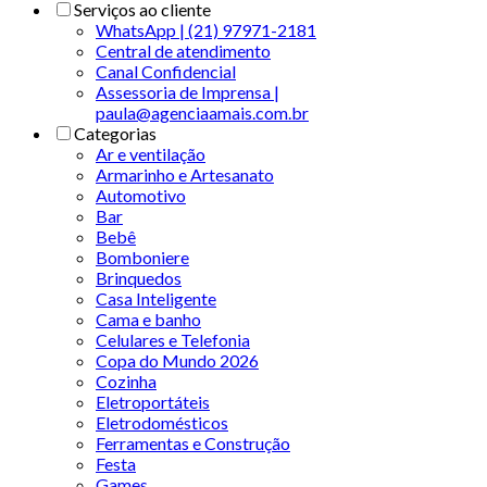
Serviços ao cliente
WhatsApp | (21) 97971-2181
Central de atendimento
Canal Confidencial
Assessoria de Imprensa |
paula@agenciaamais.com.br
Categorias
Ar e ventilação
Armarinho e Artesanato
Automotivo
Bar
Bebê
Bomboniere
Brinquedos
Casa Inteligente
Cama e banho
Celulares e Telefonia
Copa do Mundo 2026
Cozinha
Eletroportáteis
Eletrodomésticos
Ferramentas e Construção
Festa
Games