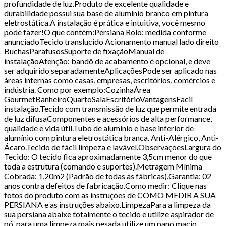
profundidade de luz.Produto de excelente qualidade e
durabilidade possui sua base de alumínio branco em pintura
eletrostática.A instalação é prática e intuitiva, você mesmo
pode fazer!O que contém:Persiana Rolo: medida conforme
anunciadoTecido translucido Acionamento manual lado direito
BuchasParafusosSuporte de fixaçãoManual de
instalaçãoAtenção: bandô de acabamento é opcional, e deve
ser adquirido separadamenteAplicaçõesPode ser aplicado nas
áreas internas como casas, empresas, escritórios, comércios e
indústria. Como por exemplo:CozinhaÁrea
GourmetBanheiroQuartoSalaEscritórioVantagensFacil
instalação.Tecido com transmissão de luz que permite entrada
de luz difusaComponentes e acessórios de alta performance,
qualidade e vida útil.Tubo de alumínio e base inferior de
alumínio com pintura eletrostática branca. Anti-Alérgico, Anti-
Ácaro.Tecido de fácil limpeza e lavável.ObservaçõesLargura do
Tecido: O tecido fica aproximadamente 3,5cm menor do que
toda a estrutura (comando e suportes).Metragem Mínima
Cobrada: 1,20m2 (Padrão de todas as fábricas).Garantia: 02
anos contra defeitos de fabricação.Como medir: Clique nas
fotos do produto com as instruções de COMO MEDIR A SUA
PERSIANA e as instruções abaixo.LimpezaPara a limpeza da
sua persiana abaixe totalmente o tecido e utilize aspirador de
pó, para uma limpeza mais pesada utilize um pano macio