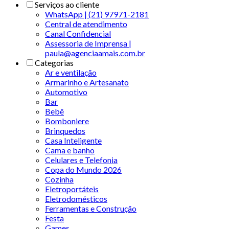
Serviços ao cliente
WhatsApp | (21) 97971-2181
Central de atendimento
Canal Confidencial
Assessoria de Imprensa |
paula@agenciaamais.com.br
Categorias
Ar e ventilação
Armarinho e Artesanato
Automotivo
Bar
Bebê
Bomboniere
Brinquedos
Casa Inteligente
Cama e banho
Celulares e Telefonia
Copa do Mundo 2026
Cozinha
Eletroportáteis
Eletrodomésticos
Ferramentas e Construção
Festa
Games