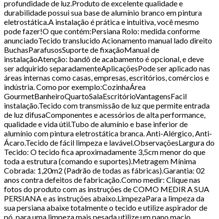
profundidade de luz.Produto de excelente qualidade e
durabilidade possui sua base de alumínio branco em pintura
eletrostática.A instalação é prática e intuitiva, você mesmo
pode fazer!O que contém:Persiana Rolo: medida conforme
anunciadoTecido translucido Acionamento manual lado direito
BuchasParafusosSuporte de fixaçãoManual de
instalaçãoAtenção: bandô de acabamento é opcional, e deve
ser adquirido separadamenteAplicaçõesPode ser aplicado nas
áreas internas como casas, empresas, escritórios, comércios e
indústria. Como por exemplo:CozinhaÁrea
GourmetBanheiroQuartoSalaEscritórioVantagensFacil
instalação.Tecido com transmissão de luz que permite entrada
de luz difusaComponentes e acessórios de alta performance,
qualidade e vida útil.Tubo de alumínio e base inferior de
alumínio com pintura eletrostática branca. Anti-Alérgico, Anti-
Ácaro.Tecido de fácil limpeza e lavável.ObservaçõesLargura do
Tecido: O tecido fica aproximadamente 3,5cm menor do que
toda a estrutura (comando e suportes).Metragem Mínima
Cobrada: 1,20m2 (Padrão de todas as fábricas).Garantia: 02
anos contra defeitos de fabricação.Como medir: Clique nas
fotos do produto com as instruções de COMO MEDIR A SUA
PERSIANA e as instruções abaixo.LimpezaPara a limpeza da
sua persiana abaixe totalmente o tecido e utilize aspirador de
pó, para uma limpeza mais pesada utilize um pano macio