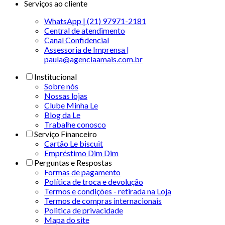
Serviços ao cliente
WhatsApp | (21) 97971-2181
Central de atendimento
Canal Confidencial
Assessoria de Imprensa |
paula@agenciaamais.com.br
Institucional
Sobre nós
Nossas lojas
Clube Minha Le
Blog da Le
Trabalhe conosco
Serviço Financeiro
Cartão Le biscuit
Empréstimo Dim Dim
Perguntas e Respostas
Formas de pagamento
Política de troca e devolução
Termos e condições - retirada na Loja
Termos de compras internacionais
Politica de privacidade
Mapa do site