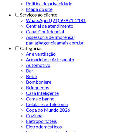
Politica de privacidade
Mapa do site
Serviços ao cliente
WhatsApp | (21) 97971-2181
Central de atendimento
Canal Confidencial
Assessoria de Imprensa |
paula@agenciaamais.com.br
Categorias
Ar e ventilação
Armarinho e Artesanato
Automotivo
Bar
Bebê
Bomboniere
Brinquedos
Casa Inteligente
Cama e banho
Celulares e Telefonia
Copa do Mundo 2026
Cozinha
Eletroportáteis
Eletrodomésticos