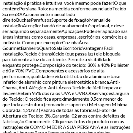
instalação é prática e intuitiva, você mesmo pode fazer!O que
contém:Persiana Rolo: na medida conforme anunciadoTecido
Screen3%Acionamento manual lado
direitoBuchasParafusosSuporte de fixaçãoManual de
instalaçãoAtenção: bandô de acabamento é opcional, e deve
ser adquirido separadamenteAplicaçõesPode ser aplicado nas
áreas internas como casas, empresas, escritórios, comércios e
indústria. Como por exemplo:CozinhaÁrea
GourmetBanheiroQuartoSalaEscritórioVantagensFacil
instalação.Tecido é translúcido (que passa luz) ele bloqueia
parcialmente a luz do ambiente. Permite a visibilidade
enquanto protege.Composição do tecido: 30% a 40% Poliéster
e 60 a 70% PVC.Componentes e acessórios de alta
performance, qualidade e vida útil.Tubo de alumínio e base
inferior de alumínio com pintura eletrostática branca.Anti-
Chama, Anti-Alérgico, Anti-Ácaro.Tecido de fácil limpeza e
lavável.Retém 95% dos raios UVA e UVB.ObservaçõesLargura
do Tecido: O tecido fica aproximadamente 3,5cm menor do
que toda a estrutura (comando e suportes).Metragem Mínima
Cobrada: 1,20m2 (Padrão de todas as fábricas).Fator de
Abertura do Tecido: 3%.Garantia: 02 anos contra defeitos de
fabricação.Como medir: Clique nas fotos do produto com as
instruções de COMO MEDIR A SUA PERSIANA e as instruções
abaixo.LimpezaPara a limpeza da sua persiana abaixe