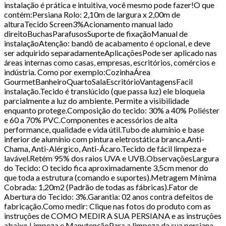
instalação é prática e intuitiva, você mesmo pode fazer!O que
contém:Persiana Rolo: 2,10m de largura x 2,00m de
alturaTecido Screen3%Acionamento manual lado
direitoBuchasParafusosSuporte de fixaçãoManual de
instalaçãoAtenção: bandô de acabamento é opcional, e deve
ser adquirido separadamenteAplicaçõesPode ser aplicado nas
áreas internas como casas, empresas, escritórios, comércios e
indústria. Como por exemplo:CozinhaÁrea
GourmetBanheiroQuartoSalaEscritórioVantagensFacil
instalação.Tecido é translúcido (que passa luz) ele bloqueia
parcialmente a luz do ambiente. Permite a visibilidade
enquanto protege.Composição do tecido: 30% a 40% Poliéster
e 60 a 70% PVC.Componentes e acessórios de alta
performance, qualidade e vida útil.Tubo de alumínio e base
inferior de alumínio com pintura eletrostática branca.Anti-
Chama, Anti-Alérgico, Anti-Ácaro.Tecido de fácil limpeza e
lavável.Retém 95% dos raios UVA e UVB.ObservaçõesLargura
do Tecido: O tecido fica aproximadamente 3,5cm menor do
que toda a estrutura (comando e suportes).Metragem Mínima
Cobrada: 1,20m2 (Padrão de todas as fábricas).Fator de
Abertura do Tecido: 3%.Garantia: 02 anos contra defeitos de
fabricação.Como medir: Clique nas fotos do produto com as
instruções de COMO MEDIR A SUA PERSIANA e as instruções
abaixo.Limpeza e ManutençãoPara a limpeza da sua persiana