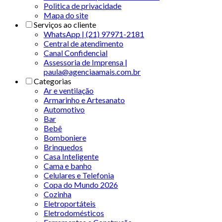
Politica de privacidade
Mapa do site
Serviços ao cliente
WhatsApp | (21) 97971-2181
Central de atendimento
Canal Confidencial
Assessoria de Imprensa |
paula@agenciaamais.com.br
Categorias
Ar e ventilação
Armarinho e Artesanato
Automotivo
Bar
Bebê
Bomboniere
Brinquedos
Casa Inteligente
Cama e banho
Celulares e Telefonia
Copa do Mundo 2026
Cozinha
Eletroportáteis
Eletrodomésticos