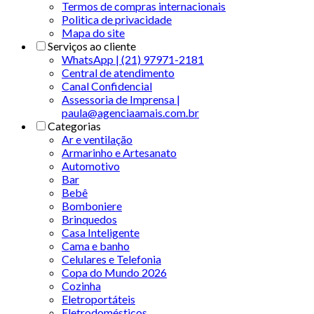
Termos de compras internacionais
Politica de privacidade
Mapa do site
Serviços ao cliente
WhatsApp | (21) 97971-2181
Central de atendimento
Canal Confidencial
Assessoria de Imprensa |
paula@agenciaamais.com.br
Categorias
Ar e ventilação
Armarinho e Artesanato
Automotivo
Bar
Bebê
Bomboniere
Brinquedos
Casa Inteligente
Cama e banho
Celulares e Telefonia
Copa do Mundo 2026
Cozinha
Eletroportáteis
Eletrodomésticos