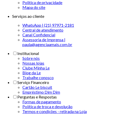
Politica de privacidade
Mapa do site
Serviços ao cliente
WhatsApp | (21) 97971-2181
Central de atendimento
Canal Confidencial
Assessoria de Imprensa |
paula@agenciaamais.com.br
Institucional
Sobre nós
Nossas lojas
Clube Minha Le
Blog da Le
Trabalhe conosco
Serviço Financeiro
Cartão Le biscuit
Empréstimo Dim Dim
Perguntas e Respostas
Formas de pagamento
Política de troca e devolução
Termos e condições - retirada na Loja