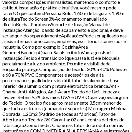
valoriza composições minimalistas, mantendo o conforto e
estilo.A instalação é prática e intuitiva, você mesmo pode
fazer!O que contém:Persiana Rolo: 1,60m de largura x 1,90m
de alturaTecido Screen3%Acionamento manual lado
direitoBuchasParafusosSuporte de fixaçãoManual de
instalaçãoAtenção: bandô de acabamento é opcional, e deve
ser adquirido separadamenteAplicaçõesPode ser aplicado nas
áreas internas como casas, empresas, escritórios, comércios e
indústria. Como por exemplo:CozinhaÁrea
GourmetBanheiroQuartoSalaEscritórioVantagensFacil
instalação.Tecido é translúcido (que passa luz) ele bloqueia
parcialmente a luz do ambiente. Permite a visibilidade
enquanto protege.Composição do tecido: 30% a 40% Poliéster
e 60 a 70% PVC.Componentes e acessórios de alta
performance, qualidade e vida útil.Tubo de alumínio e base
inferior de alumínio com pintura eletrostática branca.Anti-
Chama, Anti-Alérgico, Anti-Ácaro.Tecido de fácil limpeza e
lavável.Retém 95% dos raios UVA e UVB.ObservaçõesLargura
do Tecido: O tecido fica aproximadamente 3,5cm menor do
que toda a estrutura (comando e suportes).Metragem Mínima
Cobrada: 1,20m2 (Padrão de todas as fábricas).Fator de
Abertura do Tecido: 3%.Garantia: 02 anos contra defeitos de
fabricação.Como medir: Clique nas fotos do produto com as
instruções de COMO MEDIR A SUA PERSIANA e as instruções