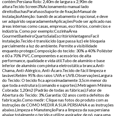
contém:Persiana Rolo: 2,40m de largura x 2,90m de
alturaTecido Screen3%Acionamento manual lado
direitoBuchasParafusosSuporte de fixaçãoManual de
instalaçãoAtenção: bandô de acabamento é opcional, e deve
ser adquirido separadamenteAplicaçõesPode ser aplicado nas
áreas internas como casas, empresas, escritórios, comércios e
indústria. Como por exemplo:CozinhaÁrea
GourmetBanheiroQuartoSalaEscritórioVantagensFacil
instalação.Tecido é translúcido (que passa luz) ele bloqueia
parcialmente a luz do ambiente. Permite a visibilidade
enquanto protege.Composição do tecido: 30% a 40% Poliéster
e 60 a 70% PVC.Componentes e acessórios de alta
performance, qualidade e vida útil.Tubo de alumínio e base
inferior de alumínio com pintura eletrostática branca.Anti-
Chama, Anti-Alérgico, Anti-Ácaro.Tecido de fácil limpeza e
lavável.Retém 95% dos raios UVA e UVB.ObservaçõesLargura
do Tecido: O tecido fica aproximadamente 3,5cm menor do
que toda a estrutura (comando e suportes).Metragem Mínima
Cobrada: 1,20m2 (Padrão de todas as fábricas).Fator de
Abertura do Tecido: 3%.Garantia: 02 anos contra defeitos de
fabricação.Como medir: Clique nas fotos do produto com as
instruções de COMO MEDIR A SUA PERSIANA e as instruções
abaixo.Limpeza e ManutençãoPara a limpeza da sua persiana
abaixe totalmente o tecido e utilize aspirador de pó, para uma