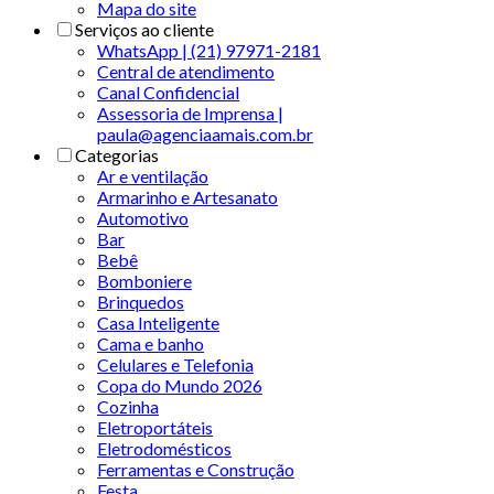
Mapa do site
Serviços ao cliente
WhatsApp | (21) 97971-2181
Central de atendimento
Canal Confidencial
Assessoria de Imprensa |
paula@agenciaamais.com.br
Categorias
Ar e ventilação
Armarinho e Artesanato
Automotivo
Bar
Bebê
Bomboniere
Brinquedos
Casa Inteligente
Cama e banho
Celulares e Telefonia
Copa do Mundo 2026
Cozinha
Eletroportáteis
Eletrodomésticos
Ferramentas e Construção
Festa