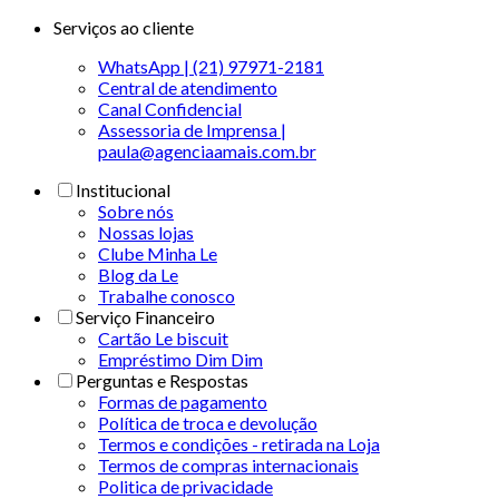
Serviços ao cliente
WhatsApp | (21) 97971-2181
Central de atendimento
Canal Confidencial
Assessoria de Imprensa |
paula@agenciaamais.com.br
Institucional
Sobre nós
Nossas lojas
Clube Minha Le
Blog da Le
Trabalhe conosco
Serviço Financeiro
Cartão Le biscuit
Empréstimo Dim Dim
Perguntas e Respostas
Formas de pagamento
Política de troca e devolução
Termos e condições - retirada na Loja
Termos de compras internacionais
Politica de privacidade