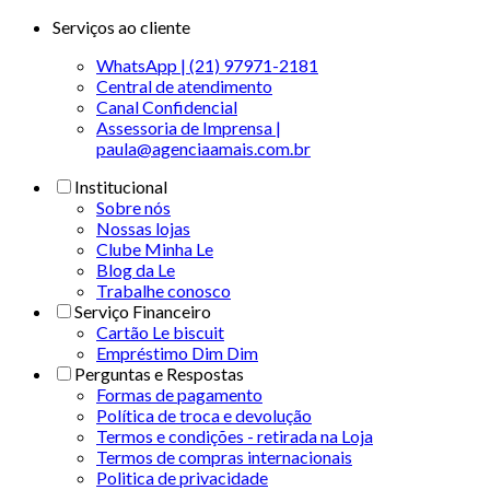
Serviços ao cliente
WhatsApp | (21) 97971-2181
Central de atendimento
Canal Confidencial
Assessoria de Imprensa |
paula@agenciaamais.com.br
Institucional
Sobre nós
Nossas lojas
Clube Minha Le
Blog da Le
Trabalhe conosco
Serviço Financeiro
Cartão Le biscuit
Empréstimo Dim Dim
Perguntas e Respostas
Formas de pagamento
Política de troca e devolução
Termos e condições - retirada na Loja
Termos de compras internacionais
Politica de privacidade