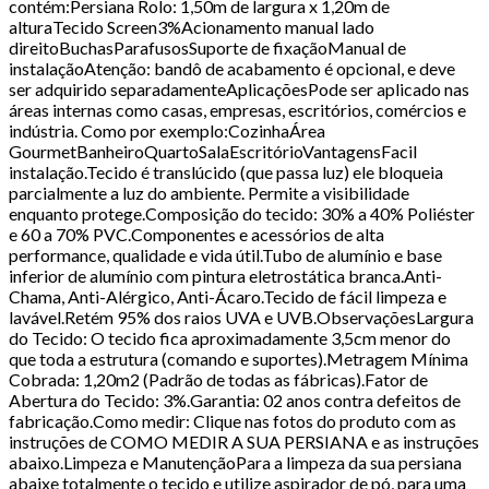
contém:Persiana Rolo: 1,50m de largura x 1,20m de
alturaTecido Screen3%Acionamento manual lado
direitoBuchasParafusosSuporte de fixaçãoManual de
instalaçãoAtenção: bandô de acabamento é opcional, e deve
ser adquirido separadamenteAplicaçõesPode ser aplicado nas
áreas internas como casas, empresas, escritórios, comércios e
indústria. Como por exemplo:CozinhaÁrea
GourmetBanheiroQuartoSalaEscritórioVantagensFacil
instalação.Tecido é translúcido (que passa luz) ele bloqueia
parcialmente a luz do ambiente. Permite a visibilidade
enquanto protege.Composição do tecido: 30% a 40% Poliéster
e 60 a 70% PVC.Componentes e acessórios de alta
performance, qualidade e vida útil.Tubo de alumínio e base
inferior de alumínio com pintura eletrostática branca.Anti-
Chama, Anti-Alérgico, Anti-Ácaro.Tecido de fácil limpeza e
lavável.Retém 95% dos raios UVA e UVB.ObservaçõesLargura
do Tecido: O tecido fica aproximadamente 3,5cm menor do
que toda a estrutura (comando e suportes).Metragem Mínima
Cobrada: 1,20m2 (Padrão de todas as fábricas).Fator de
Abertura do Tecido: 3%.Garantia: 02 anos contra defeitos de
fabricação.Como medir: Clique nas fotos do produto com as
instruções de COMO MEDIR A SUA PERSIANA e as instruções
abaixo.Limpeza e ManutençãoPara a limpeza da sua persiana
abaixe totalmente o tecido e utilize aspirador de pó, para uma