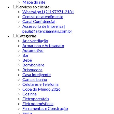
Mapa do site
Serviços ao cliente
WhatsApp | (21) 97971-2181
Central de atendimento
Canal Confidencial
Assessoria de Imprensa |
paula@agenciaamais.com.br
Categorias
Ar e ventilação
Armarinho e Artesanato
Automotivo
Bar
Bebê
Bomboniere
Brinquedos
Casa Inteligente
Cama e banho
Celulares e Telefonia
Copa do Mundo 2026
Cozinha
Eletroportáteis
Eletrodomésticos
Ferramentas e Construção
Festa