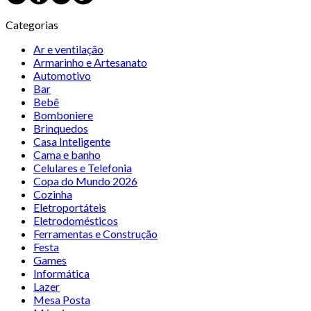
Categorias
Ar e ventilação
Armarinho e Artesanato
Automotivo
Bar
Bebê
Bomboniere
Brinquedos
Casa Inteligente
Cama e banho
Celulares e Telefonia
Copa do Mundo 2026
Cozinha
Eletroportáteis
Eletrodomésticos
Ferramentas e Construção
Festa
Games
Informática
Lazer
Mesa Posta