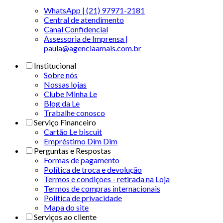
WhatsApp | (21) 97971-2181
Central de atendimento
Canal Confidencial
Assessoria de Imprensa |
paula@agenciaamais.com.br
Institucional
Sobre nós
Nossas lojas
Clube Minha Le
Blog da Le
Trabalhe conosco
Serviço Financeiro
Cartão Le biscuit
Empréstimo Dim Dim
Perguntas e Respostas
Formas de pagamento
Política de troca e devolução
Termos e condições - retirada na Loja
Termos de compras internacionais
Politica de privacidade
Mapa do site
Serviços ao cliente