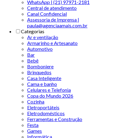
WhatsApp | (21) 97971-2181
Central de atendimento
Canal Confidencial
Assessoria de Imprensa |
paula@agenciaamais.com.br
Categorias
Ar e ventilação
Armarinho e Artesanato
Automotivo
Bar
Bebê
Bomboniere
Brinquedos
Casa Inteligente
Cama e banho
Celulares e Telefonia
Copa do Mundo 2026
Cozinha
Eletroportáteis
Eletrodomésticos
Ferramentas e Construção
Festa
Games
Informática