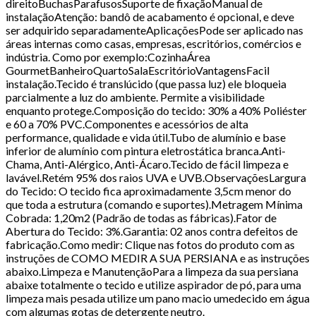
direitoBuchasParafusosSuporte de fixaçãoManual de
instalaçãoAtenção: bandô de acabamento é opcional, e deve
ser adquirido separadamenteAplicaçõesPode ser aplicado nas
áreas internas como casas, empresas, escritórios, comércios e
indústria. Como por exemplo:CozinhaÁrea
GourmetBanheiroQuartoSalaEscritórioVantagensFacil
instalação.Tecido é translúcido (que passa luz) ele bloqueia
parcialmente a luz do ambiente. Permite a visibilidade
enquanto protege.Composição do tecido: 30% a 40% Poliéster
e 60 a 70% PVC.Componentes e acessórios de alta
performance, qualidade e vida útil.Tubo de alumínio e base
inferior de alumínio com pintura eletrostática branca.Anti-
Chama, Anti-Alérgico, Anti-Ácaro.Tecido de fácil limpeza e
lavável.Retém 95% dos raios UVA e UVB.ObservaçõesLargura
do Tecido: O tecido fica aproximadamente 3,5cm menor do
que toda a estrutura (comando e suportes).Metragem Mínima
Cobrada: 1,20m2 (Padrão de todas as fábricas).Fator de
Abertura do Tecido: 3%.Garantia: 02 anos contra defeitos de
fabricação.Como medir: Clique nas fotos do produto com as
instruções de COMO MEDIR A SUA PERSIANA e as instruções
abaixo.Limpeza e ManutençãoPara a limpeza da sua persiana
abaixe totalmente o tecido e utilize aspirador de pó, para uma
limpeza mais pesada utilize um pano macio umedecido em água
com algumas gotas de detergente neutro.