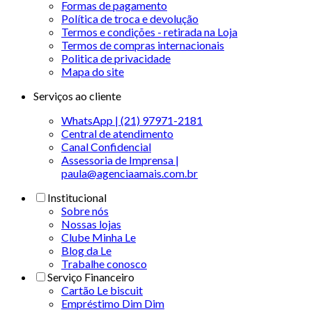
Formas de pagamento
Política de troca e devolução
Termos e condições - retirada na Loja
Termos de compras internacionais
Politica de privacidade
Mapa do site
Serviços ao cliente
WhatsApp | (21) 97971-2181
Central de atendimento
Canal Confidencial
Assessoria de Imprensa |
paula@agenciaamais.com.br
Institucional
Sobre nós
Nossas lojas
Clube Minha Le
Blog da Le
Trabalhe conosco
Serviço Financeiro
Cartão Le biscuit
Empréstimo Dim Dim