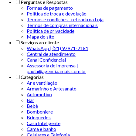
Perguntas e Respostas
Formas de pagamento
Política de troca e devolução
Termos e condições - retirada na Loja
Termos de compras internacionais
Politica de privacidade
Mapa do site
Serviços ao cliente
WhatsApp | (21) 97971-2181
Central de atendimento
Canal Confidencial
Assessoria de Imprensa |
paula@agenciaamais.com.br
Categorias
Ar e ventilação
Armarinho e Artesanato
Automotivo
Bar
Bebê
Bomboniere
Brinquedos
Casa Inteligente
Cama e banho
Celulares e Telefonia