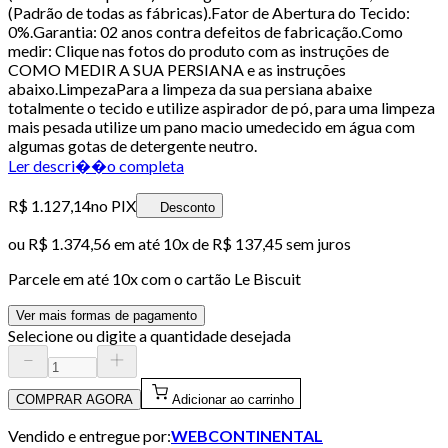
(Padrão de todas as fábricas).Fator de Abertura do Tecido:
0%.Garantia: 02 anos contra defeitos de fabricação.Como
medir: Clique nas fotos do produto com as instruções de
COMO MEDIR A SUA PERSIANA e as instruções
abaixo.LimpezaPara a limpeza da sua persiana abaixe
totalmente o tecido e utilize aspirador de pó, para uma limpeza
mais pesada utilize um pano macio umedecido em água com
algumas gotas de detergente neutro.
Ler descri��o completa
R$ 1.127,14
no PIX
Desconto
ou
R$ 1.374,56
em até
10x de R$ 137,45 sem juros
Parcele em até
10
x com o cartão
Le Biscuit
Ver mais formas de pagamento
Selecione ou digite a quantidade desejada
COMPRAR AGORA
Adicionar ao carrinho
Vendido e entregue por:
WEBCONTINENTAL