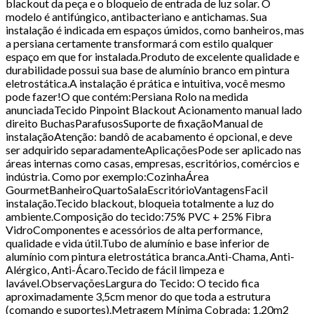
blackout da peça e o bloqueio de entrada de luz solar. O
modelo é antifúngico, antibacteriano e antichamas. Sua
instalação é indicada em espaços úmidos, como banheiros, mas
a persiana certamente transformará com estilo qualquer
espaço em que for instalada.Produto de excelente qualidade e
durabilidade possui sua base de alumínio branco em pintura
eletrostática.A instalação é prática e intuitiva, você mesmo
pode fazer!O que contém:Persiana Rolo na medida
anunciadaTecido Pinpoint Blackout Acionamento manual lado
direito BuchasParafusosSuporte de fixaçãoManual de
instalaçãoAtenção: bandô de acabamento é opcional, e deve
ser adquirido separadamenteAplicaçõesPode ser aplicado nas
áreas internas como casas, empresas, escritórios, comércios e
indústria. Como por exemplo:CozinhaÁrea
GourmetBanheiroQuartoSalaEscritórioVantagensFacil
instalação.Tecido blackout, bloqueia totalmente a luz do
ambiente.Composição do tecido:75% PVC + 25% Fibra
VidroComponentes e acessórios de alta performance,
qualidade e vida útil.Tubo de alumínio e base inferior de
alumínio com pintura eletrostática branca.Anti-Chama, Anti-
Alérgico, Anti-Ácaro.Tecido de fácil limpeza e
lavável.ObservaçõesLargura do Tecido: O tecido fica
aproximadamente 3,5cm menor do que toda a estrutura
(comando e suportes).Metragem Mínima Cobrada: 1,20m2