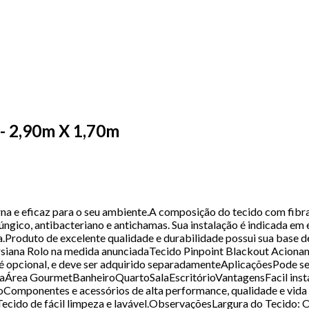
 - 2,90m X 1,70m
na e eficaz para o seu ambiente.A composição do tecido com fibr
ifúngico, antibacteriano e antichamas. Sua instalação é indicada 
.Produto de excelente qualidade e durabilidade possui sua base de
ersiana Rolo na medida anunciadaTecido Pinpoint Blackout Aciona
opcional, e deve ser adquirido separadamenteAplicaçõesPode ser
haÁrea GourmetBanheiroQuartoSalaEscritórioVantagensFacil instal
ponentes e acessórios de alta performance, qualidade e vida úti
.Tecido de fácil limpeza e lavável.ObservaçõesLargura do Tecido: