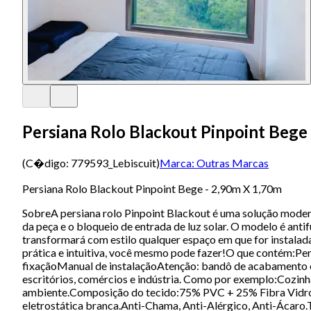
Persiana Rolo Blackout Pinpoint Bege
(C�digo:
779593_Lebiscuit
)
Marca:
Outras Marcas
Persiana Rolo Blackout Pinpoint Bege - 2,90m X 1,70m
SobreA persiana rolo Pinpoint Blackout é uma solução moder
da peça e o bloqueio de entrada de luz solar. O modelo é ant
transformará com estilo qualquer espaço em que for instalada
prática e intuitiva, você mesmo pode fazer!O que contém:P
fixaçãoManual de instalaçãoAtenção: bandô de acabamento é 
escritórios, comércios e indústria. Como por exemplo:Cozin
ambiente.Composição do tecido:75% PVC + 25% Fibra VidroCom
eletrostática branca.Anti-Chama, Anti-Alérgico, Anti-Ácaro