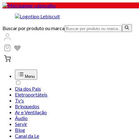
Buscar por produto ou marca
Menu
Dia dos Pais
Eletroportáteis
Tv's
Brinquedos
Ar e Ventilação
Áudio
Servir
Blog
Canal da Le