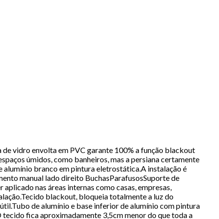
a de vidro envolta em PVC garante 100% a função blackout
em espaços úmidos, como banheiros, mas a persiana certamente
 alumínio branco em pintura eletrostática.A instalação é
mento manual lado direito BuchasParafusosSuporte de
 aplicado nas áreas internas como casas, empresas,
ação.Tecido blackout, bloqueia totalmente a luz do
l.Tubo de alumínio e base inferior de alumínio com pintura
 O tecido fica aproximadamente 3,5cm menor do que toda a