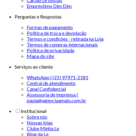
Cartão Le biscuit
Empréstimo Dim Dim
Perguntas e Respostas
Formas de pagamento
Política de troca e devolução
Termos e condições - retirada na Loja
Termos de compras internacionais
Politica de privacidade
Mapa do site
Serviços ao cliente
WhatsApp | (21) 97971-2181
Central de atendimento
Canal Confidencial
Assessoria de Imprensa |
paula@agenciaamais.com.br
Institucional
Sobre nós
Nossas lojas
Clube Minha Le
Blog da Le