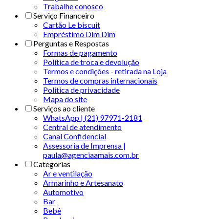
Trabalhe conosco
Serviço Financeiro
Cartão Le biscuit
Empréstimo Dim Dim
Perguntas e Respostas
Formas de pagamento
Política de troca e devolução
Termos e condições - retirada na Loja
Termos de compras internacionais
Politica de privacidade
Mapa do site
Serviços ao cliente
WhatsApp | (21) 97971-2181
Central de atendimento
Canal Confidencial
Assessoria de Imprensa |
paula@agenciaamais.com.br
Categorias
Ar e ventilação
Armarinho e Artesanato
Automotivo
Bar
Bebê