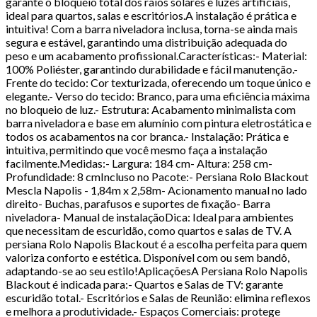
garante o bloqueio total dos raios solares e luzes artificiais,
ideal para quartos, salas e escritórios.A instalação é prática e
intuitiva! Com a barra niveladora inclusa, torna-se ainda mais
segura e estável, garantindo uma distribuição adequada do
peso e um acabamento profissional.Características:- Material:
100% Poliéster, garantindo durabilidade e fácil manutenção.-
Frente do tecido: Cor texturizada, oferecendo um toque único e
elegante.- Verso do tecido: Branco, para uma eficiência máxima
no bloqueio de luz.- Estrutura: Acabamento minimalista com
barra niveladora e base em alumínio com pintura eletrostática e
todos os acabamentos na cor branca.- Instalação: Prática e
intuitiva, permitindo que você mesmo faça a instalação
facilmente.Medidas:- Largura: 184 cm- Altura: 258 cm-
Profundidade: 8 cmIncluso no Pacote:- Persiana Rolo Blackout
Mescla Napolis - 1,84m x 2,58m- Acionamento manual no lado
direito- Buchas, parafusos e suportes de fixação- Barra
niveladora- Manual de instalaçãoDica: Ideal para ambientes
que necessitam de escuridão, como quartos e salas de TV. A
persiana Rolo Napolis Blackout é a escolha perfeita para quem
valoriza conforto e estética. Disponível com ou sem bandô,
adaptando-se ao seu estilo!AplicaçõesA Persiana Rolo Napolis
Blackout é indicada para:- Quartos e Salas de TV: garante
escuridão total.- Escritórios e Salas de Reunião: elimina reflexos
e melhora a produtividade.- Espaços Comerciais: protege