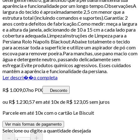
aparência e funcionalidade por um longo tempo.ObservaçõesA
largura do tecido é aproximadamente 2,5 cm menor que a
estrutura total (incluindo comandos e suportes).Garantia: 2
anos contra defeitos de fabricação.Como medir: meça a largura
e a altura da janela, adicionando de 10 a 15 cm a cada lado para
cobertura adequada.LimpezaInstruções de Limpeza para a
Persiana Rolo Napolis Blackout:Abaixe totalmente o tecido
para acessar toda a superfície e utilize um aspirador de pó com
escova para remover poeira.Para manchas, use pano macio com
água e detergente neutro, passando delicadamente sem
esfregar.Evite produtos químicos agressivos. Esses cuidados
mantêm a aparência e funcionalidade da persiana.
Ler descri��o completa
R$ 1.009,07
no PIX
Desconto
ou
R$ 1.230,57
em até
10x de R$ 123,05 sem juros
Parcele em até
10
x com o cartão
Le Biscuit
Ver mais formas de pagamento
Selecione ou digite a quantidade desejada