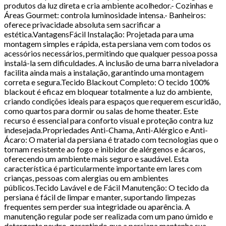
produtos da luz direta e cria ambiente acolhedor.- Cozinhas e
Áreas Gourmet: controla luminosidade intensa.- Banheiros:
oferece privacidade absoluta sem sacrificar a
estética.VantagensFácil Instalação: Projetada para uma
montagem simples e rápida, esta persiana vem com todos os
acessórios necessários, permitindo que qualquer pessoa possa
instalá-la sem dificuldades. A inclusão de uma barra niveladora
facilita ainda mais a instalação, garantindo uma montagem
correta e segura.Tecido Blackout Completo: O tecido 100%
blackout é eficaz em bloquear totalmente a luz do ambiente,
criando condições ideais para espaços que requerem escuridão,
como quartos para dormir ou salas de home theater. Este
recurso é essencial para conforto visual e proteção contra luz
indesejada.Propriedades Anti-Chama, Anti-Alérgico e Anti-
Ácaro: O material da persiana é tratado com tecnologias que o
tornam resistente ao fogo e inibidor de alérgenos e ácaros,
oferecendo um ambiente mais seguro e saudável. Esta
característica é particularmente importante em lares com
crianças, pessoas com alergias ou em ambientes
públicos.Tecido Lavável e de Fácil Manutenção: O tecido da
persiana é fácil de limpar e manter, suportando limpezas
frequentes sem perder sua integridade ou aparência. A
manutenção regular pode ser realizada com um pano úmido e
detergente neutro, garantindo que a persiana mantenha sua