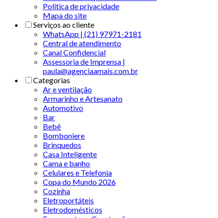
Politica de privacidade
Mapa do site
Serviços ao cliente
WhatsApp | (21) 97971-2181
Central de atendimento
Canal Confidencial
Assessoria de Imprensa |
paula@agenciaamais.com.br
Categorias
Ar e ventilação
Armarinho e Artesanato
Automotivo
Bar
Bebê
Bomboniere
Brinquedos
Casa Inteligente
Cama e banho
Celulares e Telefonia
Copa do Mundo 2026
Cozinha
Eletroportáteis
Eletrodomésticos