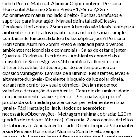
sólida Preto- Material: AlumínioO que contém:- Persiana
Horizontal Alumínio 25mm Preto - 1,96m x 2,22m-
Acionamento manual no lado direito- Buchas, parafusos e
suportes para instalação- Manual de instalaçãoDica:As
Persianas Horizontais 25mm em Alumínio são ideais tanto para
ambientes sofisticados quanto para ambientes mais simples,
combinando funcionalidade e beleza.AplicaçõesA Persiana
Horizontal Alumínio 25mm Preto é indicada para diversos
ambientes residenciais e comerciais:- Salas de estar e jantar-
Quartos- Cozinhas- Escritórios- Ambientes comerciais e
consultóriosSeu design versátil combina facilmente com
diferentes estilos de decoração, do contemporâneo ao
clássico.Vantagens- Lâminas de alumínio: Resistentes, leves e
altamente duráveis- Excelente bloqueio da luz solar direta,
garantindo conforto visual e térmico- Design moderno:
valoriza a decoração do ambiente- Controle de luminosidade
com acionamento suave e preciso- Personalização por m²:
produzida sob medida para encaixar perfeitamente em sua
janela- Fácil instalação: inclui todos os acessórios
necessáriosObservações- Metragem mínima cobrada: 1,20 m²
(padrão de todas as fábricas)- Garantia: 2 anos contra defeitos
de fabricação- Acionamento: Lado DireitoLimpezaPara manter
a sua Persiana Horizontal Alumínio 25mm Preto sempre
impecável:- Limpeza leve: utilize aspirador de pó regularmente