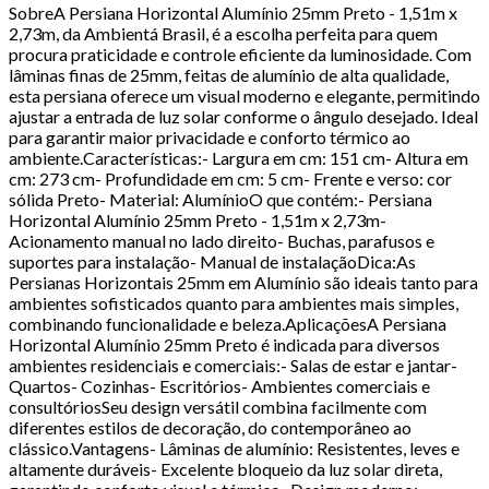
SobreA Persiana Horizontal Alumínio 25mm Preto - 1,51m x
2,73m, da Ambientá Brasil, é a escolha perfeita para quem
procura praticidade e controle eficiente da luminosidade. Com
lâminas finas de 25mm, feitas de alumínio de alta qualidade,
esta persiana oferece um visual moderno e elegante, permitindo
ajustar a entrada de luz solar conforme o ângulo desejado. Ideal
para garantir maior privacidade e conforto térmico ao
ambiente.Características:- Largura em cm: 151 cm- Altura em
cm: 273 cm- Profundidade em cm: 5 cm- Frente e verso: cor
sólida Preto- Material: AlumínioO que contém:- Persiana
Horizontal Alumínio 25mm Preto - 1,51m x 2,73m-
Acionamento manual no lado direito- Buchas, parafusos e
suportes para instalação- Manual de instalaçãoDica:As
Persianas Horizontais 25mm em Alumínio são ideais tanto para
ambientes sofisticados quanto para ambientes mais simples,
combinando funcionalidade e beleza.AplicaçõesA Persiana
Horizontal Alumínio 25mm Preto é indicada para diversos
ambientes residenciais e comerciais:- Salas de estar e jantar-
Quartos- Cozinhas- Escritórios- Ambientes comerciais e
consultóriosSeu design versátil combina facilmente com
diferentes estilos de decoração, do contemporâneo ao
clássico.Vantagens- Lâminas de alumínio: Resistentes, leves e
altamente duráveis- Excelente bloqueio da luz solar direta,