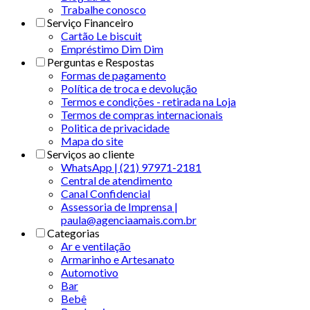
Trabalhe conosco
Serviço Financeiro
Cartão Le biscuit
Empréstimo Dim Dim
Perguntas e Respostas
Formas de pagamento
Política de troca e devolução
Termos e condições - retirada na Loja
Termos de compras internacionais
Politica de privacidade
Mapa do site
Serviços ao cliente
WhatsApp | (21) 97971-2181
Central de atendimento
Canal Confidencial
Assessoria de Imprensa |
paula@agenciaamais.com.br
Categorias
Ar e ventilação
Armarinho e Artesanato
Automotivo
Bar
Bebê