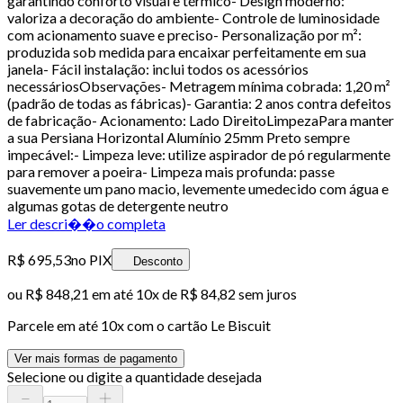
garantindo conforto visual e térmico- Design moderno:
valoriza a decoração do ambiente- Controle de luminosidade
com acionamento suave e preciso- Personalização por m²:
produzida sob medida para encaixar perfeitamente em sua
janela- Fácil instalação: inclui todos os acessórios
necessáriosObservações- Metragem mínima cobrada: 1,20 m²
(padrão de todas as fábricas)- Garantia: 2 anos contra defeitos
de fabricação- Acionamento: Lado DireitoLimpezaPara manter
a sua Persiana Horizontal Alumínio 25mm Preto sempre
impecável:- Limpeza leve: utilize aspirador de pó regularmente
para remover a poeira- Limpeza mais profunda: passe
suavemente um pano macio, levemente umedecido com água e
algumas gotas de detergente neutro
Ler descri��o completa
R$ 695,53
no PIX
Desconto
ou
R$ 848,21
em até
10x de R$ 84,82 sem juros
Parcele em até
10
x com o cartão
Le Biscuit
Ver mais formas de pagamento
Selecione ou digite a quantidade desejada