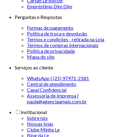
Cartão Le biscuit
Empréstimo Dim Dim
Perguntas e Respostas
Formas de pagamento
Política de troca e devolução
Termos e condições - retirada na Loja
Termos de compras internacionais
Politica de privacidade
Mapa do site
Serviços ao cliente
WhatsApp | (21) 97971-2181
Central de atendimento
Canal Confidencial
Assessoria de Imprensa |
paula@agenciaamais.com.br
Institucional
Sobre nós
Nossas lojas
Clube Minha Le
Blog da Le