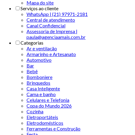
Mapa do site
Serviços ao cliente
WhatsApp | (21) 97971-2181
Central de atendimento
Canal Confidencial
Assessoria de Imprensa |
paula@agenciaamais.com.br
Categorias
Ar e ventilação
Armarinho e Artesanato
Automotivo
Bar
Bebê
Bomboniere
Brinquedos
Casa Inteligente
Cama e banho
Celulares e Telefonia
Copa do Mundo 2026
Cozinha
Eletroportáteis
Eletrodomésticos
Ferramentas e Construção
Festa