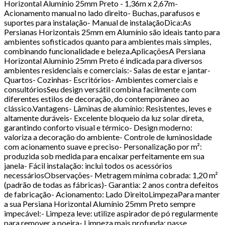
Horizontal Alumínio 25mm Preto - 1,36m x 2,67m-
Acionamento manual no lado direito- Buchas, parafusos e
suportes para instalação- Manual de instalaçãoDica:As
Persianas Horizontais 25mm em Alumínio são ideais tanto para
ambientes sofisticados quanto para ambientes mais simples,
combinando funcionalidade e beleza.AplicaçõesA Persiana
Horizontal Alumínio 25mm Preto é indicada para diversos
ambientes residenciais e comerciais:- Salas de estar e jantar-
Quartos- Cozinhas- Escritórios- Ambientes comerciais e
consultóriosSeu design versátil combina facilmente com
diferentes estilos de decoração, do contemporâneo ao
clássico.Vantagens- Lâminas de alumínio: Resistentes, leves e
altamente duráveis- Excelente bloqueio da luz solar direta,
garantindo conforto visual e térmico- Design moderno:
valoriza a decoração do ambiente- Controle de luminosidade
com acionamento suave e preciso- Personalização por m²:
produzida sob medida para encaixar perfeitamente em sua
janela- Fácil instalação: inclui todos os acessórios
necessáriosObservações- Metragem mínima cobrada: 1,20 m²
(padrão de todas as fábricas)- Garantia: 2 anos contra defeitos
de fabricação- Acionamento: Lado DireitoLimpezaPara manter
a sua Persiana Horizontal Alumínio 25mm Preto sempre
impecável:- Limpeza leve: utilize aspirador de pó regularmente
para remover a poeira- Limpeza mais profunda: passe