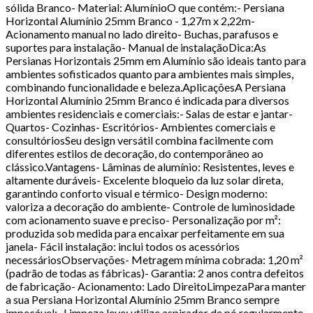
sólida Branco- Material: AlumínioO que contém:- Persiana
Horizontal Alumínio 25mm Branco - 1,27m x 2,22m-
Acionamento manual no lado direito- Buchas, parafusos e
suportes para instalação- Manual de instalaçãoDica:As
Persianas Horizontais 25mm em Alumínio são ideais tanto para
ambientes sofisticados quanto para ambientes mais simples,
combinando funcionalidade e beleza.AplicaçõesA Persiana
Horizontal Alumínio 25mm Branco é indicada para diversos
ambientes residenciais e comerciais:- Salas de estar e jantar-
Quartos- Cozinhas- Escritórios- Ambientes comerciais e
consultóriosSeu design versátil combina facilmente com
diferentes estilos de decoração, do contemporâneo ao
clássico.Vantagens- Lâminas de alumínio: Resistentes, leves e
altamente duráveis- Excelente bloqueio da luz solar direta,
garantindo conforto visual e térmico- Design moderno:
valoriza a decoração do ambiente- Controle de luminosidade
com acionamento suave e preciso- Personalização por m²:
produzida sob medida para encaixar perfeitamente em sua
janela- Fácil instalação: inclui todos os acessórios
necessáriosObservações- Metragem mínima cobrada: 1,20 m²
(padrão de todas as fábricas)- Garantia: 2 anos contra defeitos
de fabricação- Acionamento: Lado DireitoLimpezaPara manter
a sua Persiana Horizontal Alumínio 25mm Branco sempre
impecável:- Limpeza leve: utilize aspirador de pó regularmente