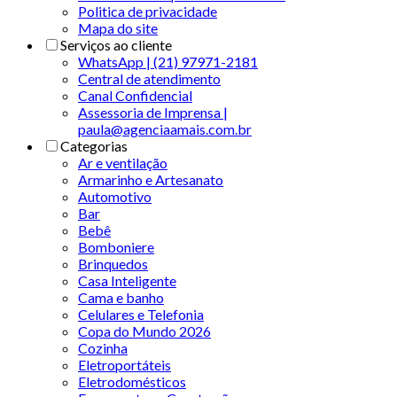
Politica de privacidade
Mapa do site
Serviços ao cliente
WhatsApp | (21) 97971-2181
Central de atendimento
Canal Confidencial
Assessoria de Imprensa |
paula@agenciaamais.com.br
Categorias
Ar e ventilação
Armarinho e Artesanato
Automotivo
Bar
Bebê
Bomboniere
Brinquedos
Casa Inteligente
Cama e banho
Celulares e Telefonia
Copa do Mundo 2026
Cozinha
Eletroportáteis
Eletrodomésticos