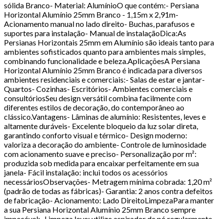
sólida Branco- Material: AlumínioO que contém:- Persiana
Horizontal Alumínio 25mm Branco - 1,15m x 2,91m-
Acionamento manual no lado direito- Buchas, parafusos e
suportes para instalação- Manual de instalaçãoDica:As
Persianas Horizontais 25mm em Alumínio são ideais tanto para
ambientes sofisticados quanto para ambientes mais simples,
combinando funcionalidade e beleza.AplicaçõesA Persiana
Horizontal Alumínio 25mm Branco é indicada para diversos
ambientes residenciais e comerciais:- Salas de estar e jantar-
Quartos- Cozinhas- Escritórios- Ambientes comerciais e
consultóriosSeu design versátil combina facilmente com
diferentes estilos de decoração, do contemporâneo ao
clássico.Vantagens- Lâminas de alumínio: Resistentes, leves e
altamente duráveis- Excelente bloqueio da luz solar direta,
garantindo conforto visual e térmico- Design moderno:
valoriza a decoração do ambiente- Controle de luminosidade
com acionamento suave e preciso- Personalização por m²:
produzida sob medida para encaixar perfeitamente em sua
janela- Fácil instalação: inclui todos os acessórios
necessáriosObservações- Metragem mínima cobrada: 1,20 m²
(padrão de todas as fábricas)- Garantia: 2 anos contra defeitos
de fabricação- Acionamento: Lado DireitoLimpezaPara manter
a sua Persiana Horizontal Alumínio 25mm Branco sempre
impecável:- Limpeza leve: utilize aspirador de pó regularmente