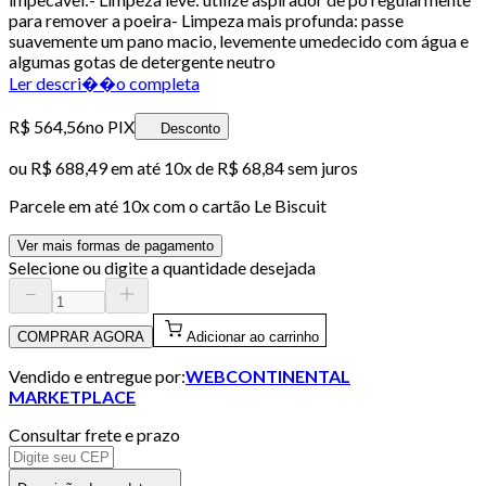
para remover a poeira- Limpeza mais profunda: passe
suavemente um pano macio, levemente umedecido com água e
algumas gotas de detergente neutro
Ler descri��o completa
R$ 564,56
no PIX
Desconto
ou
R$ 688,49
em até
10x de R$ 68,84 sem juros
Parcele em até
10
x com o cartão
Le Biscuit
Ver mais formas de pagamento
Selecione ou digite a quantidade desejada
COMPRAR AGORA
Adicionar ao carrinho
Vendido e entregue por:
WEBCONTINENTAL
MARKETPLACE
Consultar frete e prazo