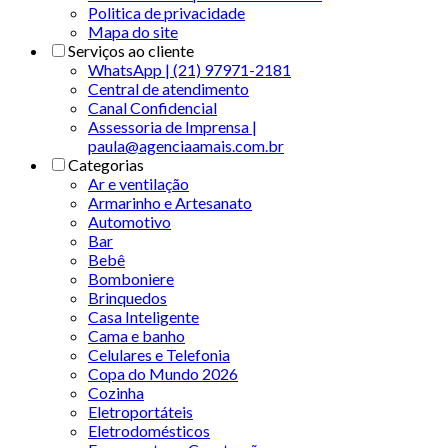
Politica de privacidade
Mapa do site
Serviços ao cliente
WhatsApp | (21) 97971-2181
Central de atendimento
Canal Confidencial
Assessoria de Imprensa |
paula@agenciaamais.com.br
Categorias
Ar e ventilação
Armarinho e Artesanato
Automotivo
Bar
Bebê
Bomboniere
Brinquedos
Casa Inteligente
Cama e banho
Celulares e Telefonia
Copa do Mundo 2026
Cozinha
Eletroportáteis
Eletrodomésticos