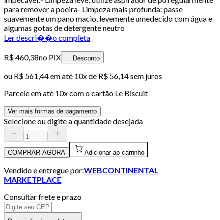
para remover a poeira- Limpeza mais profunda: passe
suavemente um pano macio, levemente umedecido com água e
algumas gotas de detergente neutro
Ler descri��o completa
R$ 460,38
no PIX
Desconto
ou
R$ 561,44
em até
10x de R$ 56,14 sem juros
Parcele em até
10
x com o cartão
Le Biscuit
Ver mais formas de pagamento
Selecione ou digite a quantidade desejada
COMPRAR AGORA
Adicionar ao carrinho
Vendido e entregue por:
WEBCONTINENTAL
MARKETPLACE
Consultar frete e prazo