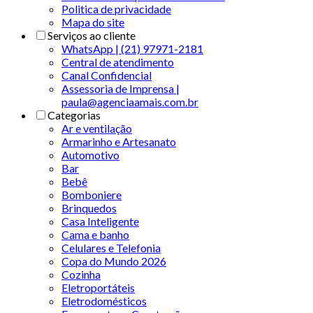
Politica de privacidade
Mapa do site
Serviços ao cliente
WhatsApp | (21) 97971-2181
Central de atendimento
Canal Confidencial
Assessoria de Imprensa |
paula@agenciaamais.com.br
Categorias
Ar e ventilação
Armarinho e Artesanato
Automotivo
Bar
Bebê
Bomboniere
Brinquedos
Casa Inteligente
Cama e banho
Celulares e Telefonia
Copa do Mundo 2026
Cozinha
Eletroportáteis
Eletrodomésticos