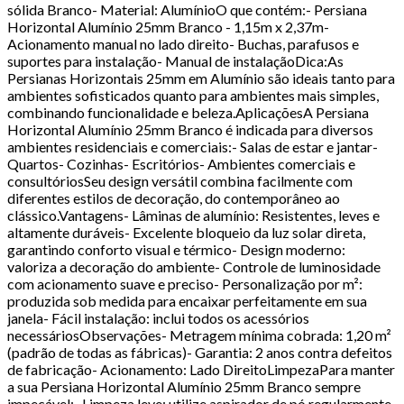
sólida Branco- Material: AlumínioO que contém:- Persiana
Horizontal Alumínio 25mm Branco - 1,15m x 2,37m-
Acionamento manual no lado direito- Buchas, parafusos e
suportes para instalação- Manual de instalaçãoDica:As
Persianas Horizontais 25mm em Alumínio são ideais tanto para
ambientes sofisticados quanto para ambientes mais simples,
combinando funcionalidade e beleza.AplicaçõesA Persiana
Horizontal Alumínio 25mm Branco é indicada para diversos
ambientes residenciais e comerciais:- Salas de estar e jantar-
Quartos- Cozinhas- Escritórios- Ambientes comerciais e
consultóriosSeu design versátil combina facilmente com
diferentes estilos de decoração, do contemporâneo ao
clássico.Vantagens- Lâminas de alumínio: Resistentes, leves e
altamente duráveis- Excelente bloqueio da luz solar direta,
garantindo conforto visual e térmico- Design moderno:
valoriza a decoração do ambiente- Controle de luminosidade
com acionamento suave e preciso- Personalização por m²:
produzida sob medida para encaixar perfeitamente em sua
janela- Fácil instalação: inclui todos os acessórios
necessáriosObservações- Metragem mínima cobrada: 1,20 m²
(padrão de todas as fábricas)- Garantia: 2 anos contra defeitos
de fabricação- Acionamento: Lado DireitoLimpezaPara manter
a sua Persiana Horizontal Alumínio 25mm Branco sempre
impecável:- Limpeza leve: utilize aspirador de pó regularmente