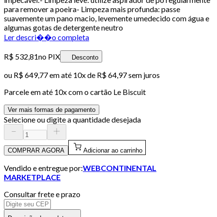
para remover a poeira- Limpeza mais profunda: passe
suavemente um pano macio, levemente umedecido com água e
algumas gotas de detergente neutro
Ler descri��o completa
R$ 532,81
no PIX
Desconto
ou
R$ 649,77
em até
10x de R$ 64,97 sem juros
Parcele em até
10
x com o cartão
Le Biscuit
Ver mais formas de pagamento
Selecione ou digite a quantidade desejada
COMPRAR AGORA
Adicionar ao carrinho
Vendido e entregue por:
WEBCONTINENTAL
MARKETPLACE
Consultar frete e prazo