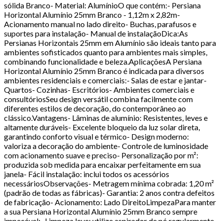
sólida Branco- Material: AlumínioO que contém:- Persiana
Horizontal Alumínio 25mm Branco - 1,12m x 2,82m-
Acionamento manual no lado direito- Buchas, parafusos e
suportes para instalação- Manual de instalaçãoDica:As
Persianas Horizontais 25mm em Alumínio são ideais tanto para
ambientes sofisticados quanto para ambientes mais simples,
combinando funcionalidade e beleza.AplicaçõesA Persiana
Horizontal Alumínio 25mm Branco é indicada para diversos
ambientes residenciais e comerciais:- Salas de estar e jantar-
Quartos- Cozinhas- Escritórios- Ambientes comerciais e
consultóriosSeu design versátil combina facilmente com
diferentes estilos de decoração, do contemporâneo ao
clássico.Vantagens- Lâminas de alumínio: Resistentes, leves e
altamente duráveis- Excelente bloqueio da luz solar direta,
garantindo conforto visual e térmico- Design moderno:
valoriza a decoração do ambiente- Controle de luminosidade
com acionamento suave e preciso- Personalização por m²:
produzida sob medida para encaixar perfeitamente em sua
janela- Fácil instalação: inclui todos os acessórios
necessáriosObservações- Metragem mínima cobrada: 1,20 m²
(padrão de todas as fábricas)- Garantia: 2 anos contra defeitos
de fabricação- Acionamento: Lado DireitoLimpezaPara manter
a sua Persiana Horizontal Alumínio 25mm Branco sempre
impecável:- Limpeza leve: utilize aspirador de pó regularmente