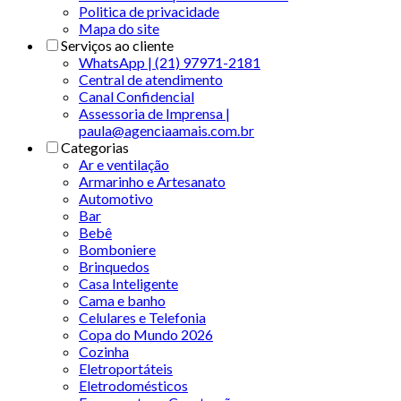
Politica de privacidade
Mapa do site
Serviços ao cliente
WhatsApp | (21) 97971-2181
Central de atendimento
Canal Confidencial
Assessoria de Imprensa |
paula@agenciaamais.com.br
Categorias
Ar e ventilação
Armarinho e Artesanato
Automotivo
Bar
Bebê
Bomboniere
Brinquedos
Casa Inteligente
Cama e banho
Celulares e Telefonia
Copa do Mundo 2026
Cozinha
Eletroportáteis
Eletrodomésticos