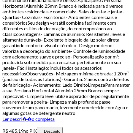
combinando funcionalidade e beleza.AplicaçõesA Persiana
Horizontal Alumínio 25mm Branco é indicada para diversos
ambientes residenciais e comerciais:- Salas de estar e jantar-
Quartos- Cozinhas- Escritórios- Ambientes comerciais e
consultóriosSeu design versátil combina facilmente com
diferentes estilos de decoração, do contemporâneo ao
clássico.Vantagens- Lâminas de alumínio: Resistentes, leves e
altamente duráveis- Excelente bloqueio da luz solar direta,
garantindo conforto visual e térmico- Design moderno:
valoriza a decoração do ambiente- Controle de luminosidade
com acionamento suave e preciso- Personalização por m²:
produzida sob medida para encaixar perfeitamente em sua
janela- Fácil instalação: inclui todos os acessórios
necessáriosObservações- Metragem mínima cobrada: 1,20 m²
(padrão de todas as fábricas)- Garantia: 2 anos contra defeitos
de fabricação- Acionamento: Lado DireitoLimpezaPara manter
a sua Persiana Horizontal Alumínio 25mm Branco sempre
impecável:- Limpeza leve: utilize aspirador de pó regularmente
para remover a poeira- Limpeza mais profunda: passe
suavemente um pano macio, levemente umedecido com água e
algumas gotas de detergente neutro
Ler descri��o completa
R$ 485,19
no PIX
Desconto