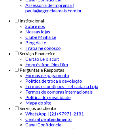
Assessoria de Imprensa |
paula@agenciaamais.com.br
Institucional
Sobre nós
Nossas lojas
Clube Minha Le
Blog da Le
Trabalhe conosco
Serviço Financeiro
Cartão Le biscuit
Empréstimo Dim Dim
Perguntas e Respostas
Formas de pagamento
Política de troca e devolução
Termos e condições - retirada na Loja
Termos de compras internacionais
Politica de privacidade
Mapa do site
Serviços ao cliente
WhatsApp | (21) 97971-2181
Central de atendimento
Canal Confidencial