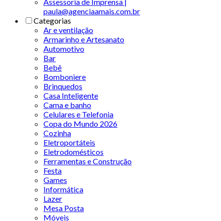
Assessoria de Imprensa |
paula@agenciaamais.com.br
Categorias
Ar e ventilação
Armarinho e Artesanato
Automotivo
Bar
Bebê
Bomboniere
Brinquedos
Casa Inteligente
Cama e banho
Celulares e Telefonia
Copa do Mundo 2026
Cozinha
Eletroportáteis
Eletrodomésticos
Ferramentas e Construção
Festa
Games
Informática
Lazer
Mesa Posta
Móveis