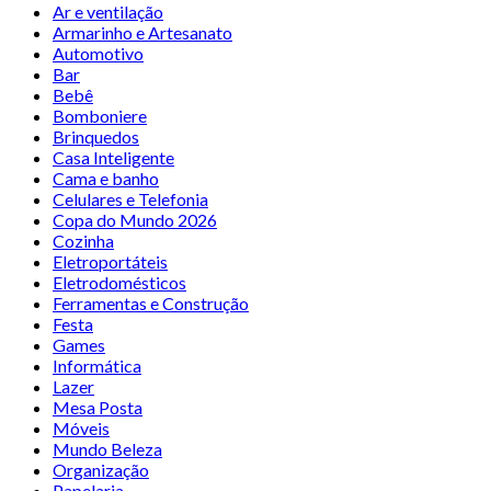
Ar e ventilação
Armarinho e Artesanato
Automotivo
Bar
Bebê
Bomboniere
Brinquedos
Casa Inteligente
Cama e banho
Celulares e Telefonia
Copa do Mundo 2026
Cozinha
Eletroportáteis
Eletrodomésticos
Ferramentas e Construção
Festa
Games
Informática
Lazer
Mesa Posta
Móveis
Mundo Beleza
Organização
Papelaria