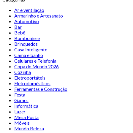
Ar e ventilação
Armarinho e Artesanato
Automotivo
Bar
Bebê
Bomboniere
Brinquedos
Casa Inteligente
Cama e banho
Celulares e Telefonia
Copa do Mundo 2026
Cozinha
Eletroportáteis
Eletrodomésticos
Ferramentas e Construção
Festa
Games
Informática
Lazer
Mesa Posta
Móveis
Mundo Beleza