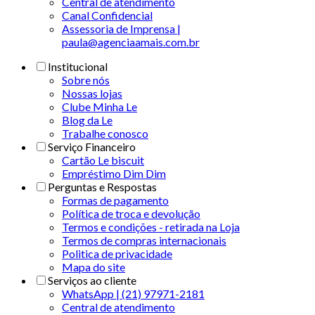
Central de atendimento
Canal Confidencial
Assessoria de Imprensa |
paula@agenciaamais.com.br
Institucional
Sobre nós
Nossas lojas
Clube Minha Le
Blog da Le
Trabalhe conosco
Serviço Financeiro
Cartão Le biscuit
Empréstimo Dim Dim
Perguntas e Respostas
Formas de pagamento
Política de troca e devolução
Termos e condições - retirada na Loja
Termos de compras internacionais
Politica de privacidade
Mapa do site
Serviços ao cliente
WhatsApp | (21) 97971-2181
Central de atendimento