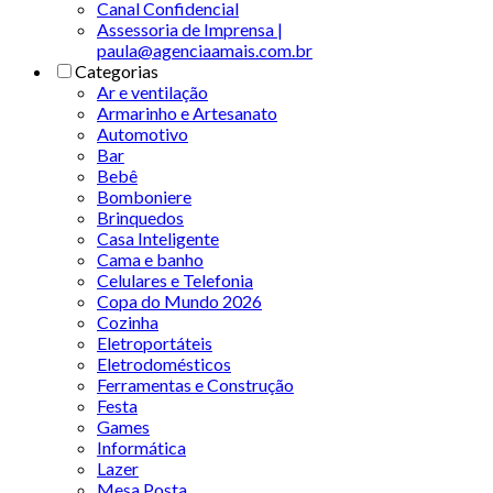
Canal Confidencial
Assessoria de Imprensa |
paula@agenciaamais.com.br
Categorias
Ar e ventilação
Armarinho e Artesanato
Automotivo
Bar
Bebê
Bomboniere
Brinquedos
Casa Inteligente
Cama e banho
Celulares e Telefonia
Copa do Mundo 2026
Cozinha
Eletroportáteis
Eletrodomésticos
Ferramentas e Construção
Festa
Games
Informática
Lazer
Mesa Posta