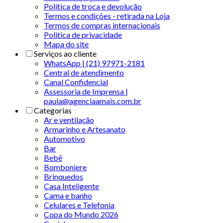
Política de troca e devolução
Termos e condições - retirada na Loja
Termos de compras internacionais
Politica de privacidade
Mapa do site
Serviços ao cliente
WhatsApp | (21) 97971-2181
Central de atendimento
Canal Confidencial
Assessoria de Imprensa |
paula@agenciaamais.com.br
Categorias
Ar e ventilação
Armarinho e Artesanato
Automotivo
Bar
Bebê
Bomboniere
Brinquedos
Casa Inteligente
Cama e banho
Celulares e Telefonia
Copa do Mundo 2026