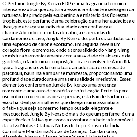
O Perfume Jungle By Kenzo EDP é uma fragrância feminina
intensa e exótica que captura a essência vibrante e selvagem da
natureza. Inspirado pela exuberância e mistério das florestas
tropicais, este perfume é uma celebração da mulher audaciosa e
livre, que abraça sua individualidade com confiança e
charme.Abrindo com notas de cabeça especiadas de
cardamomo e cravo, Jungle By Kenzo desperta os sentidos com
uma explosão de calor e exotismo. Em seguida, revela um
coração floral e cremoso, onde a sensualidade do ylang-ylang
se mistura harmoniosamente com a suavidade do alcaçuz e da
gardênia, criando uma composição rica e envolvente.À medida
que a fragrância evolui, uma base amadeirada e resinosa de
patchouli, baunilha e âmbar se manifesta, proporcionando uma
profundidade duradoura e uma sensualidade irresistível. Esses
elementos conferem ao Jungle By Kenzo uma presença
marcante e uma aura de mistério e sofisticação.Perfeito para
uso noturno ou em ocasiões especiais, esta Eau de Parfum é a
escolha ideal para mulheres que desejam uma assinatura
olfativa que seja ao mesmo tempo ousada, elegante e
inesquecível. Jungle By Kenzo é mais do que um perfume; é uma
experiência olfativa que evoca a aventura e a beleza indomável
da selva.Notas Olfativas:Notas de Topo: Cravo-da-Índia,
Cominho e Mandarina.Notas de Coração: Cardamomo,
Alcarávia, Alcaçuz, Manga, Ylang Ylang, Heliotrópio e