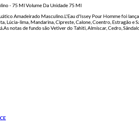
culino - 75 Ml Volume Da Unidade 75 Ml
ático Amadeirado Masculino.L'Eau d'Issey Pour Homme foi lançad
a, Lúcia-lima, Mandarina, Cipreste, Calone, Coentro, Estragão e S
.As notas de fundo são Vetiver do Tahiti, Almíscar, Cedro, Sânda
CE