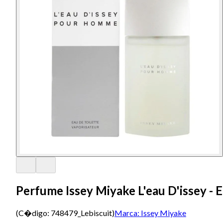
Perfume Issey Miyake L'eau D'issey - 
(C�digo:
748479_Lebiscuit
)
Marca:
Issey Miyake