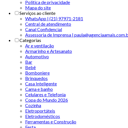
Politica de privacidade
Mapa do site
Serviços ao cliente
WhatsApp | (21) 97971-2181
Central de atendimento
Canal Confidencial
Assessoria de Imprensa | paula@agenciaamais.com.
Categorias
Ar e ventilação
Armarinho e Artesanato
Automotivo
Bar
Bebê
Bomboniere
Brinquedos
Casa Inteligente
Cama e banho
Celulares e Telefonia
Copa do Mundo 2026
Cozinha
Eletroportáteis
Eletrodomésticos
Ferramentas e Construção
Festa