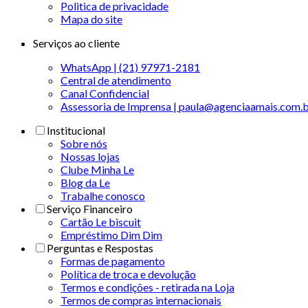
Politica de privacidade
Mapa do site
Serviços ao cliente
WhatsApp | (21) 97971-2181
Central de atendimento
Canal Confidencial
Assessoria de Imprensa | paula@agenciaamais.com.
Institucional
Sobre nós
Nossas lojas
Clube Minha Le
Blog da Le
Trabalhe conosco
Serviço Financeiro
Cartão Le biscuit
Empréstimo Dim Dim
Perguntas e Respostas
Formas de pagamento
Política de troca e devolução
Termos e condições - retirada na Loja
Termos de compras internacionais