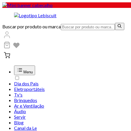
Buscar por produto ou marca
Menu
Dia dos Pais
Eletroportáteis
Tv's
Brinquedos
Ar e Ventilação
Áudio
Servir
Blog
Canal da Le