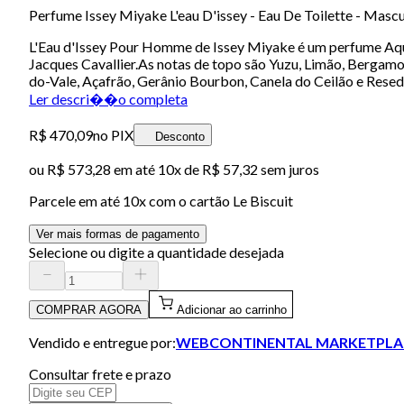
Perfume Issey Miyake L'eau D'issey - Eau De Toilette - Mas
L'Eau d'Issey Pour Homme de Issey Miyake é um perfume Aqu
Jacques Cavallier.As notas de topo são Yuzu, Limão, Bergamot
do-Vale, Açafrão, Gerânio Bourbon, Canela do Ceilão e Resedá
Ler descri��o completa
R$ 470,09
no PIX
Desconto
ou
R$ 573,28
em até
10x de R$ 57,32 sem juros
Parcele em até
10
x com o cartão
Le Biscuit
Ver mais formas de pagamento
Selecione ou digite a quantidade desejada
COMPRAR AGORA
Adicionar ao carrinho
Vendido e entregue por:
WEBCONTINENTAL MARKETPLA
Consultar frete e prazo