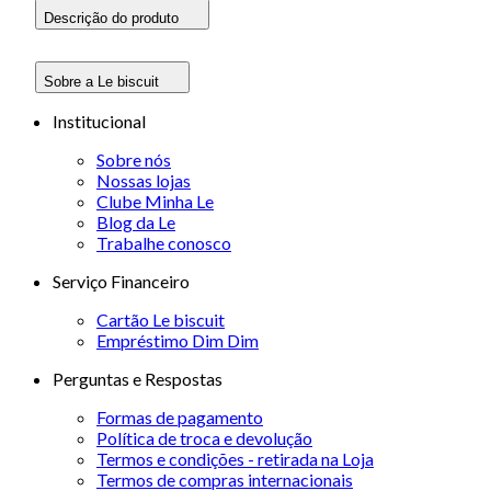
Descrição do produto
Sobre a Le biscuit
Institucional
Sobre nós
Nossas lojas
Clube Minha Le
Blog da Le
Trabalhe conosco
Serviço Financeiro
Cartão Le biscuit
Empréstimo Dim Dim
Perguntas e Respostas
Formas de pagamento
Política de troca e devolução
Termos e condições - retirada na Loja
Termos de compras internacionais