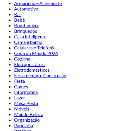
Armarinho e Artesanato
Automotivo
Bar
Bebê
Bomboniere
Brinquedos
Casa Inteligente
Cama e banho
Celulares e Telefonia
Copa do Mundo 2026
Cozinha
Eletroportáteis
Eletrodomésticos
Ferramentas e Construção
Festa
Games
Informática
Lazer
Mesa Posta
Móveis
Mundo Beleza
Organização
Papelaria
Pet Shop