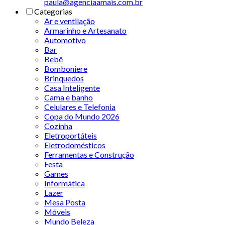
paula@agenciaamais.com.br
Categorias
Ar e ventilação
Armarinho e Artesanato
Automotivo
Bar
Bebê
Bomboniere
Brinquedos
Casa Inteligente
Cama e banho
Celulares e Telefonia
Copa do Mundo 2026
Cozinha
Eletroportáteis
Eletrodomésticos
Ferramentas e Construção
Festa
Games
Informática
Lazer
Mesa Posta
Móveis
Mundo Beleza