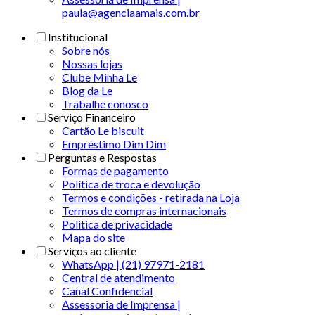
paula@agenciaamais.com.br
Institucional
Sobre nós
Nossas lojas
Clube Minha Le
Blog da Le
Trabalhe conosco
Serviço Financeiro
Cartão Le biscuit
Empréstimo Dim Dim
Perguntas e Respostas
Formas de pagamento
Política de troca e devolução
Termos e condições - retirada na Loja
Termos de compras internacionais
Politica de privacidade
Mapa do site
Serviços ao cliente
WhatsApp | (21) 97971-2181
Central de atendimento
Canal Confidencial
Assessoria de Imprensa |