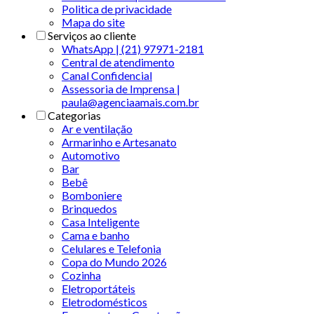
Politica de privacidade
Mapa do site
Serviços ao cliente
WhatsApp | (21) 97971-2181
Central de atendimento
Canal Confidencial
Assessoria de Imprensa |
paula@agenciaamais.com.br
Categorias
Ar e ventilação
Armarinho e Artesanato
Automotivo
Bar
Bebê
Bomboniere
Brinquedos
Casa Inteligente
Cama e banho
Celulares e Telefonia
Copa do Mundo 2026
Cozinha
Eletroportáteis
Eletrodomésticos