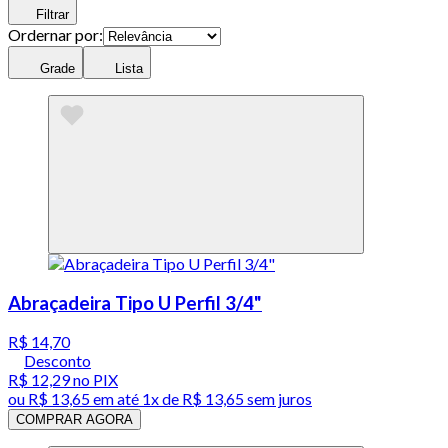
Filtrar
Ordernar por:
Grade
Lista
Abraçadeira Tipo U Perfil 3/4"
R$ 14,70
Desconto
R$ 12,29
no PIX
ou
R$ 13,65
em até 1x de
R$ 13,65
sem juros
COMPRAR AGORA