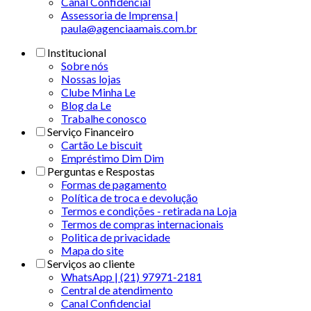
Canal Confidencial
Assessoria de Imprensa |
paula@agenciaamais.com.br
Institucional
Sobre nós
Nossas lojas
Clube Minha Le
Blog da Le
Trabalhe conosco
Serviço Financeiro
Cartão Le biscuit
Empréstimo Dim Dim
Perguntas e Respostas
Formas de pagamento
Política de troca e devolução
Termos e condições - retirada na Loja
Termos de compras internacionais
Politica de privacidade
Mapa do site
Serviços ao cliente
WhatsApp | (21) 97971-2181
Central de atendimento
Canal Confidencial