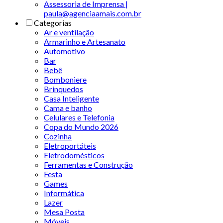
Assessoria de Imprensa |
paula@agenciaamais.com.br
Categorias
Ar e ventilação
Armarinho e Artesanato
Automotivo
Bar
Bebê
Bomboniere
Brinquedos
Casa Inteligente
Cama e banho
Celulares e Telefonia
Copa do Mundo 2026
Cozinha
Eletroportáteis
Eletrodomésticos
Ferramentas e Construção
Festa
Games
Informática
Lazer
Mesa Posta
Móveis