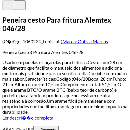
Peneira cesto Para fritura Alemtex
046/28
(C�digo:
1060234_Lebiscuit
)
Marca:
Outras Marcas
Peneira (cesto) P/fritura Alemtex 046/28
Usado em panelas e caçarolas para frituras.Cesto com 28 cm
de diâmetro que facilita o manuseio dos alimentos e adiciona
muito mais praticidade para o seu dia-a-dia.Cozinhe com muito
mais sabor.Características:Código :046/28Boca: 28 cmFundo:
21 cmAltura da peça: 10,5 cmComprimento Total: 51,5 cmO
que é arame BTC?O arame BTC (baixo teor de carbono) é
perfeito para fabricar produtos que necessitam de alta
resistência à corrosão.Um arame fácil de manusear e com
propriedades que facilitam a soldagem com mínimo impacto na
durabilidade.
Ler descri��o completa
R$ 61,71
no PIX
Desconto