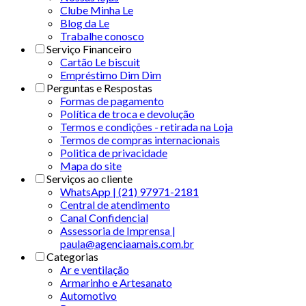
Clube Minha Le
Blog da Le
Trabalhe conosco
Serviço Financeiro
Cartão Le biscuit
Empréstimo Dim Dim
Perguntas e Respostas
Formas de pagamento
Política de troca e devolução
Termos e condições - retirada na Loja
Termos de compras internacionais
Politica de privacidade
Mapa do site
Serviços ao cliente
WhatsApp | (21) 97971-2181
Central de atendimento
Canal Confidencial
Assessoria de Imprensa |
paula@agenciaamais.com.br
Categorias
Ar e ventilação
Armarinho e Artesanato
Automotivo