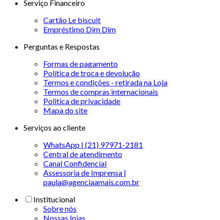
Serviço Financeiro
Cartão Le biscuit
Empréstimo Dim Dim
Perguntas e Respostas
Formas de pagamento
Política de troca e devolução
Termos e condições - retirada na Loja
Termos de compras internacionais
Politica de privacidade
Mapa do site
Serviços ao cliente
WhatsApp | (21) 97971-2181
Central de atendimento
Canal Confidencial
Assessoria de Imprensa |
paula@agenciaamais.com.br
Institucional
Sobre nós
Nossas lojas