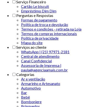
Serviço Financeiro
Cartão Le biscuit
Empréstimo Dim Dim
Perguntas e Respostas
Formas de pagamento
Política de troca e devolução
Termos e condições - retirada na Loja
Termos de compras internacionais
Politica de privacidade
Mapa do site
Serviços ao cliente
WhatsApp | (21) 97971-2181
Central de atendimento
Canal Confidencial
Assessoria de Imprensa |
paula@agenciaamais.com.br
Categorias
Ar e ventilação
Armarinho e Artesanato
Automotivo
Bar
Bebê
Bomboniere
Brinquedos