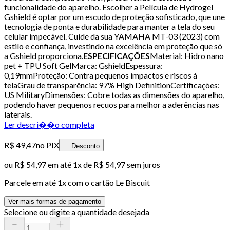
funcionalidade do aparelho. Escolher a Película de Hydrogel
Gshield é optar por um escudo de proteção sofisticado, que une
tecnologia de ponta e durabilidade para manter a tela do seu
celular impecável. Cuide da sua YAMAHA MT-03 (2023) com
estilo e confiança, investindo na excelência em proteção que só
a Gshield proporciona.
ESPECIFICAÇÕES
Material: Hidro nano
pet + TPU Soft GelMarca: GshieldEspessura:
0,19mmProteção: Contra pequenos impactos e riscos à
telaGrau de transparência: 97% High DefinitionCertificações:
US MilitaryDimensões: Cobre todas as dimensões do aparelho,
podendo haver pequenos recuos para melhor a aderências nas
laterais.
Ler descri��o completa
R$ 49,47
no PIX
Desconto
ou
R$ 54,97
em até 1x de
R$ 54,97
sem juros
Parcele em até
1
x com o cartão
Le Biscuit
Ver mais formas de pagamento
Selecione ou digite a quantidade desejada