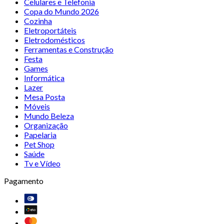
Celulares e Telefonia
Copa do Mundo 2026
Cozinha
Eletroportáteis
Eletrodomésticos
Ferramentas e Construção
Festa
Games
Informática
Lazer
Mesa Posta
Móveis
Mundo Beleza
Organização
Papelaria
Pet Shop
Saúde
Tv e Vídeo
Pagamento