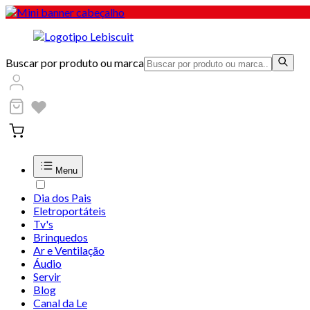
Buscar por produto ou marca
Menu
Dia dos Pais
Eletroportáteis
Tv's
Brinquedos
Ar e Ventilação
Áudio
Servir
Blog
Canal da Le