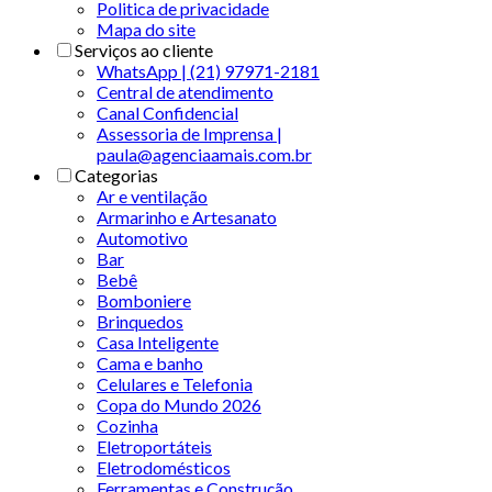
Politica de privacidade
Mapa do site
Serviços ao cliente
WhatsApp | (21) 97971-2181
Central de atendimento
Canal Confidencial
Assessoria de Imprensa |
paula@agenciaamais.com.br
Categorias
Ar e ventilação
Armarinho e Artesanato
Automotivo
Bar
Bebê
Bomboniere
Brinquedos
Casa Inteligente
Cama e banho
Celulares e Telefonia
Copa do Mundo 2026
Cozinha
Eletroportáteis
Eletrodomésticos
Ferramentas e Construção