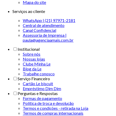
Mapa do site
Serviços ao cliente
WhatsApp | (21) 97971-2181
Central de atendimento
Canal Confidencial
Assessoria de Imprensa |
paula@agenciaamais.com.br
Institucional
Sobre nós
Nossas lojas
Clube Minha Le
Blog da Le
Trabalhe conosco
Serviço Financeiro
Cartão Le biscuit
Empréstimo Dim Dim
Perguntas e Respostas
Formas de pagamento
Política de troca e devolução
Termos e condições - retirada na Loja
Termos de compras internacionais