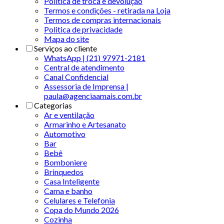
Política de troca e devolução
Termos e condições - retirada na Loja
Termos de compras internacionais
Politica de privacidade
Mapa do site
Serviços ao cliente
WhatsApp | (21) 97971-2181
Central de atendimento
Canal Confidencial
Assessoria de Imprensa |
paula@agenciaamais.com.br
Categorias
Ar e ventilação
Armarinho e Artesanato
Automotivo
Bar
Bebê
Bomboniere
Brinquedos
Casa Inteligente
Cama e banho
Celulares e Telefonia
Copa do Mundo 2026
Cozinha