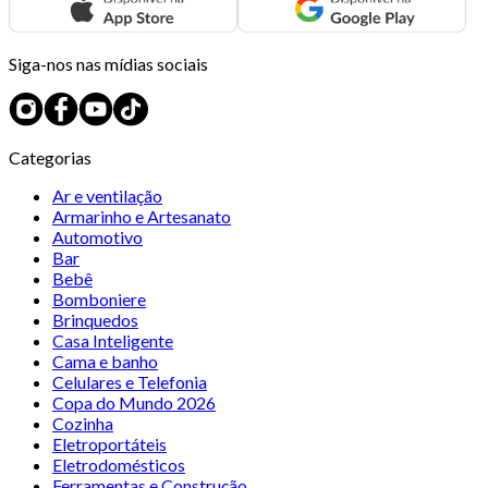
Siga-nos nas mídias sociais
Categorias
Ar e ventilação
Armarinho e Artesanato
Automotivo
Bar
Bebê
Bomboniere
Brinquedos
Casa Inteligente
Cama e banho
Celulares e Telefonia
Copa do Mundo 2026
Cozinha
Eletroportáteis
Eletrodomésticos
Ferramentas e Construção