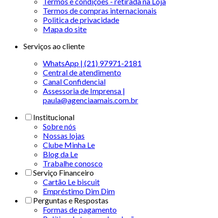
Termos e condições - retirada na Loja
Termos de compras internacionais
Politica de privacidade
Mapa do site
Serviços ao cliente
WhatsApp | (21) 97971-2181
Central de atendimento
Canal Confidencial
Assessoria de Imprensa |
paula@agenciaamais.com.br
Institucional
Sobre nós
Nossas lojas
Clube Minha Le
Blog da Le
Trabalhe conosco
Serviço Financeiro
Cartão Le biscuit
Empréstimo Dim Dim
Perguntas e Respostas
Formas de pagamento