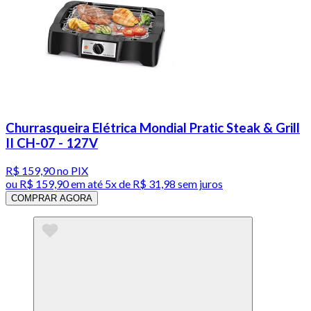
Churrasqueira Elétrica Mondial Pratic Steak & Grill
II CH-07 - 127V
R$ 159,90
no PIX
ou
R$ 159,90
em até
5x de R$ 31,98 sem juros
COMPRAR AGORA