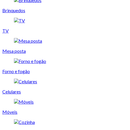
Brinquedos
TV
Mesa posta
Forno e fogão
Celulares
Móveis