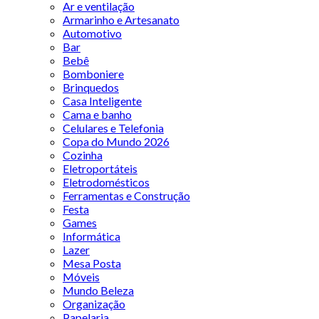
Ar e ventilação
Armarinho e Artesanato
Automotivo
Bar
Bebê
Bomboniere
Brinquedos
Casa Inteligente
Cama e banho
Celulares e Telefonia
Copa do Mundo 2026
Cozinha
Eletroportáteis
Eletrodomésticos
Ferramentas e Construção
Festa
Games
Informática
Lazer
Mesa Posta
Móveis
Mundo Beleza
Organização
Papelaria