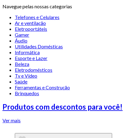
Navegue pelas nossas categorias
Telefones e Celulares
Ar e ventilação
Eletroportáteis
Gamer
Áudio
Utilidades Domésticas
Informática
Esporte e Lazer
Beleza
Eletrodomésticos
Tv e Vídeo
Saúde
Ferramentas e Construção
Brinquedos
Produtos com descontos para você!
Ver mais