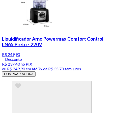
Liquidificador Arno Powermax Comfort Control
LN65 Preto - 220V
R$ 249,90
Desconto
R$ 237,40
no PIX
ou
R$ 249,90
em até
7x de R$ 35,70 sem juros
COMPRAR AGORA