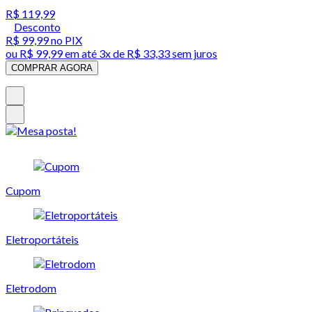
R$ 119,99
Desconto
R$ 99,99
no PIX
ou
R$ 99,99
em até
3x de R$ 33,33 sem juros
COMPRAR AGORA
Cupom
Eletroportáteis
Eletrodom