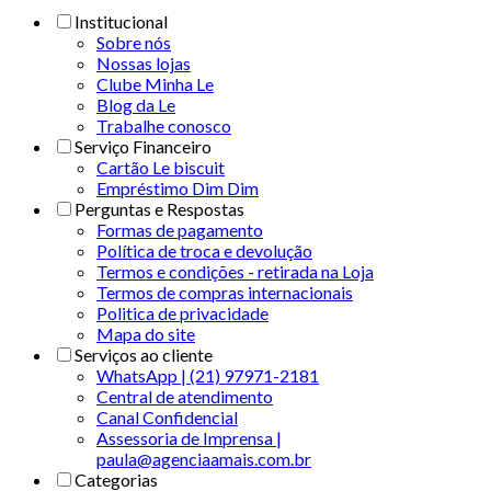
Institucional
Sobre nós
Nossas lojas
Clube Minha Le
Blog da Le
Trabalhe conosco
Serviço Financeiro
Cartão Le biscuit
Empréstimo Dim Dim
Perguntas e Respostas
Formas de pagamento
Política de troca e devolução
Termos e condições - retirada na Loja
Termos de compras internacionais
Politica de privacidade
Mapa do site
Serviços ao cliente
WhatsApp | (21) 97971-2181
Central de atendimento
Canal Confidencial
Assessoria de Imprensa |
paula@agenciaamais.com.br
Categorias