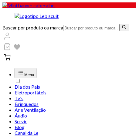
Buscar por produto ou marca
Menu
Dia dos Pais
Eletroportáteis
Tv's
Brinquedos
Ar e Ventilação
Áudio
Servir
Blog
Canal da Le