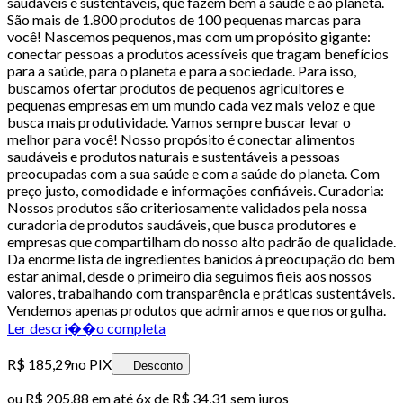
saudáveis e sustentáveis, que fazem bem à saúde e ao planeta.
São mais de 1.800 produtos de 100 pequenas marcas para
você! Nascemos pequenos, mas com um propósito gigante:
conectar pessoas a produtos acessíveis que tragam benefícios
para a saúde, para o planeta e para a sociedade. Para isso,
buscamos ofertar produtos de pequenos agricultores e
pequenas empresas em um mundo cada vez mais veloz e que
busca mais produtividade. Vamos sempre buscar levar o
melhor para você! Nosso propósito é conectar alimentos
saudáveis e produtos naturais e sustentáveis a pessoas
preocupadas com a sua saúde e com a saúde do planeta. Com
preço justo, comodidade e informações confiáveis. Curadoria:
Nossos produtos são criteriosamente validados pela nossa
curadoria de produtos saudáveis, que busca produtores e
empresas que compartilham do nosso alto padrão de qualidade.
Da enorme lista de ingredientes banidos à preocupação do bem
estar animal, desde o primeiro dia seguimos fieis aos nossos
valores, trabalhando com transparência e práticas sustentáveis.
Vendemos apenas produtos que admiramos e que nos orgulha.
Ler descri��o completa
R$ 185,29
no PIX
Desconto
ou
R$ 205,88
em até
6x de R$ 34,31 sem juros