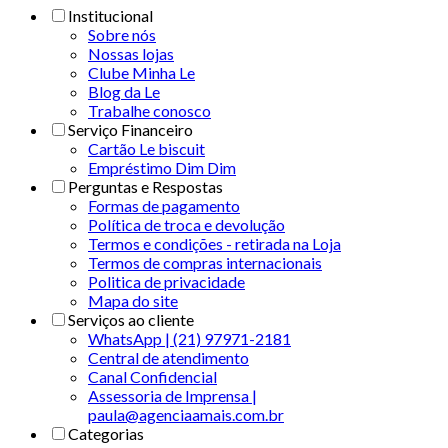
Institucional
Sobre nós
Nossas lojas
Clube Minha Le
Blog da Le
Trabalhe conosco
Serviço Financeiro
Cartão Le biscuit
Empréstimo Dim Dim
Perguntas e Respostas
Formas de pagamento
Política de troca e devolução
Termos e condições - retirada na Loja
Termos de compras internacionais
Politica de privacidade
Mapa do site
Serviços ao cliente
WhatsApp | (21) 97971-2181
Central de atendimento
Canal Confidencial
Assessoria de Imprensa |
paula@agenciaamais.com.br
Categorias