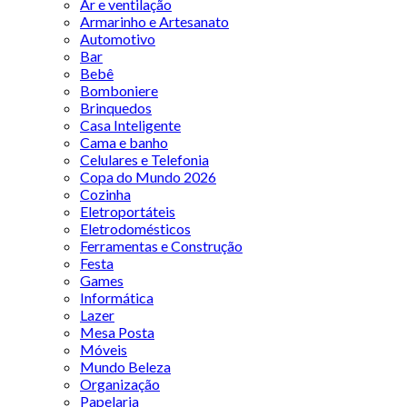
Ar e ventilação
Armarinho e Artesanato
Automotivo
Bar
Bebê
Bomboniere
Brinquedos
Casa Inteligente
Cama e banho
Celulares e Telefonia
Copa do Mundo 2026
Cozinha
Eletroportáteis
Eletrodomésticos
Ferramentas e Construção
Festa
Games
Informática
Lazer
Mesa Posta
Móveis
Mundo Beleza
Organização
Papelaria