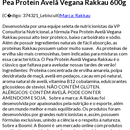
Pea Protein Avelã Vegana Rakkau 600g
(C�digo:
374321_Lebiscuit
)
Marca:
Rakkau
Desenvolvida por uma equipe seleta de nutricionistas da VP
Consultoria Nutricional, a fórmula Pea Protein Avelã Vegana
Rakkau possui alto teor proteico, baixo carboidrato e sódio.
Além de possuir ingredientes naturais de fácil absorção, as
proteínas Rakkau possuem sabor muito suave. As proteínas de
ervilha são mais cremosinhas, bem indicadas para misturas com
essa característica. O Pea Protein Avelã Vegana Rakkau é o
clássico que faltava para aveludar nossas tardes de verão!
Ingredientes: Proteína concentrada de ervilha amarela, polpa
desidratada de maçã, avelã em pedaços, cacau em pó natural,
aroma natural de avelã, vitamina B12 cobalamina, edulcorantes
glicosídeos de steviol. NÃO CONTÉM GLÚTEN.
ALÉRGICOS: CONTÉM AVELÃ. PODE CONTER
AMENDOIM E SOJA. Sobre a marca: A Rakkau foi
desenvolvida por apaixonados pela nutrição e o esporte, além
de um mundo melhor e mais equilibrado. Os produtos foram
desenvolvidos por grandes nutricionistas e, assim, possuem
fórmulas exclusivas, unindo a ciência e o respeito à natureza.
Sobre a Boomi: A Boomi é um mercado online com produtos