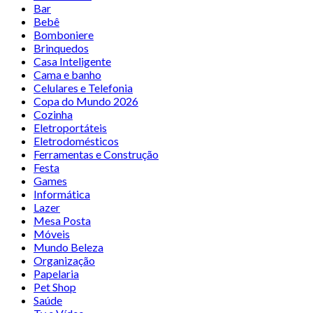
Bar
Bebê
Bomboniere
Brinquedos
Casa Inteligente
Cama e banho
Celulares e Telefonia
Copa do Mundo 2026
Cozinha
Eletroportáteis
Eletrodomésticos
Ferramentas e Construção
Festa
Games
Informática
Lazer
Mesa Posta
Móveis
Mundo Beleza
Organização
Papelaria
Pet Shop
Saúde