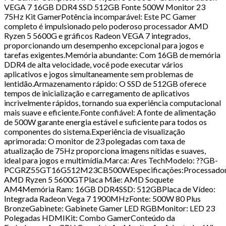
VEGA 7 16GB DDR4 SSD 512GB Fonte 500W Monitor 23
75Hz Kit GamerPotência incomparável: Este PC Gamer
completo é impulsionado pelo poderoso processador AMD
Ryzen 5 5600G e gráficos Radeon VEGA 7 integrados,
proporcionando um desempenho excepcional para jogos e
tarefas exigentes.Memória abundante: Com 16GB de memória
DDR4 de alta velocidade, você pode executar vários
aplicativos e jogos simultaneamente sem problemas de
lentidão.Armazenamento rápido: O SSD de 512GB oferece
tempos de inicialização e carregamento de aplicativos
incrivelmente rápidos, tornando sua experiência computacional
mais suave e eficiente.Fonte confiável: A fonte de alimentação
de 500W garante energia estável e suficiente para todos os
componentes do sistema.Experiência de visualização
aprimorada: O monitor de 23 polegadas com taxa de
atualização de 75Hz proporciona imagens nítidas e suaves,
ideal para jogos e multimídia.Marca: Ares TechModelo: ??GB-
PCGRZ55GT16G512M23CB500WEspecificações:Processador
AMD Ryzen 5 5600GTPlaca Mãe: AMD Soquete
AM4Memória Ram: 16GB DDR4SSD: 512GBPlaca de Vídeo:
Integrada Radeon Vega 7 1900MHzFonte: 500W 80 Plus
BronzeGabinete: Gabinete Gamer LED RGBMonitor: LED 23
Polegadas HDMIKit: Combo GamerConteúdo da