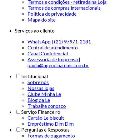
Termos e condições - retirada na Loja
Termos de compras internacionais
Politica de privacidade
Mapa do site
Serviços ao cliente
WhatsApp | (21) 97971-2181
Central de atendimento
Canal Confidencial
Assessoria de Imprensa |
paula@agenciaamais.com.br
Institucional
Sobre nós
Nossas lojas
Clube Minha Le
Blog da Le
Trabalhe conosco
Serviço Financeiro
Cartão Le biscuit
Empréstimo Dim Dim
Perguntas e Respostas
Formas de pagamento