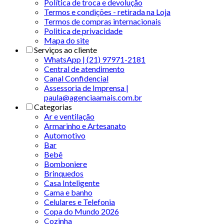
Política de troca e devolução
Termos e condições - retirada na Loja
Termos de compras internacionais
Politica de privacidade
Mapa do site
Serviços ao cliente
WhatsApp | (21) 97971-2181
Central de atendimento
Canal Confidencial
Assessoria de Imprensa |
paula@agenciaamais.com.br
Categorias
Ar e ventilação
Armarinho e Artesanato
Automotivo
Bar
Bebê
Bomboniere
Brinquedos
Casa Inteligente
Cama e banho
Celulares e Telefonia
Copa do Mundo 2026
Cozinha