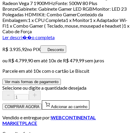
Radeon Vega 7 1900MHzFonte: 500W 80 Plus
BronzeGabinete: Gabinete Gamer LED RGBMonitor: LED 23
Polegadas HDMIKit: Combo GamerConteúdo da
Embalagem:1 x CPU Completa1 x Monitor1 x Adaptador Wi-
Fi1 x Combo Gamer ( Teclado, mouse, mousepad e headset )1 x
Cabo de Força
Ler descri��o completa
R$ 3.935,92
no PIX
Desconto
ou
R$ 4.799,90
em até
10x de R$ 479,99 sem juros
Parcele em até
10
x com o cartão
Le Biscuit
Ver mais formas de pagamento
Selecione ou digite a quantidade desejada
COMPRAR AGORA
Adicionar ao carrinho
Vendido e entregue por:
WEBCONTINENTAL
MARKETPLACE