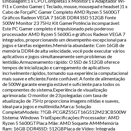
Embalagem:1 x CPU Completa1 x Monitor1 x Adaptador Wi-
Fi1 x Combo Gamer ( Teclado, mouse, mousepad e headset )1 x
Cabo de ForçaPC Gamer Completo AMD Ryzen 5 5600GT
Gráficos Radeon VEGA 7 16GB DDR4 SSD 512GB Fonte
500W Monitor 23 75Hz Kit GamerPotência incomparável:
Este PC Gamer completo é impulsionado pelo poderoso
processador AMD Ryzen 5 5600G e gráficos Radeon VEGA 7
integrados, proporcionando um desempenho excepcional para
jogos e tarefas exigentes.Memória abundante: Com 16GB de
memória DDR4 de alta velocidade, você pode executar vários
aplicativos e jogos simultaneamente sem problemas de
lentidão.Armazenamento rápido: O SSD de 512GB oferece
tempos de inicialização e carregamento de aplicativos
incrivelmente rápidos, tornando sua experiência computacional
mais suave e eficiente.Fonte confiável: A fonte de alimentação
de 500W garante energia estável e suficiente para todos os
componentes do sistema.Experiência de visualização
aprimorada: O monitor de 23 polegadas com taxa de
atualização de 75Hz proporciona imagens nítidas e suaves,
ideal para jogos e multimídia.Marca: Solução
CompletaModelo: ??GB-PCGRZ55GT16G512M23CB500W
Sistema: Windows TrialEspecificações:Processador: AMD
Ryzen 5 5600GTPlaca Mãe: AMD Soquete AM4Memória
Ram: 16GB DDR4SSD: 512GBPlaca de Vídeo: Integrada