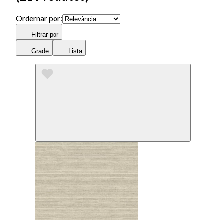
Ordernar por:
Filtrar por
Grade
Lista