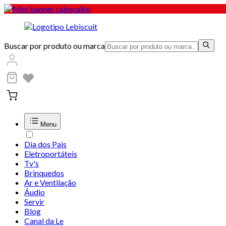
Buscar por produto ou marca
Menu
Dia dos Pais
Eletroportáteis
Tv's
Brinquedos
Ar e Ventilação
Áudio
Servir
Blog
Canal da Le