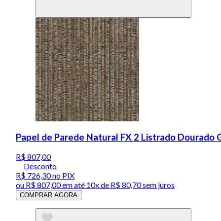
Papel de Parede Natural FX 2 Listrado Dourado
R$ 807,00
Desconto
R$ 726,30
no PIX
ou
R$ 807,00
em até
10x de R$ 80,70 sem juros
COMPRAR AGORA