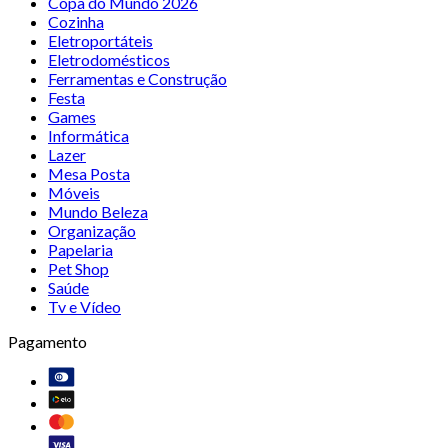
Copa do Mundo 2026
Cozinha
Eletroportáteis
Eletrodomésticos
Ferramentas e Construção
Festa
Games
Informática
Lazer
Mesa Posta
Móveis
Mundo Beleza
Organização
Papelaria
Pet Shop
Saúde
Tv e Vídeo
Pagamento