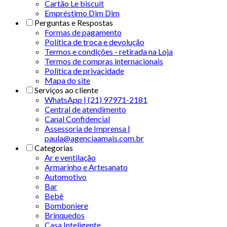
Cartão Le biscuit
Empréstimo Dim Dim
Perguntas e Respostas
Formas de pagamento
Política de troca e devolução
Termos e condições - retirada na Loja
Termos de compras internacionais
Politica de privacidade
Mapa do site
Serviços ao cliente
WhatsApp | (21) 97971-2181
Central de atendimento
Canal Confidencial
Assessoria de Imprensa |
paula@agenciaamais.com.br
Categorias
Ar e ventilação
Armarinho e Artesanato
Automotivo
Bar
Bebê
Bomboniere
Brinquedos
Casa Inteligente