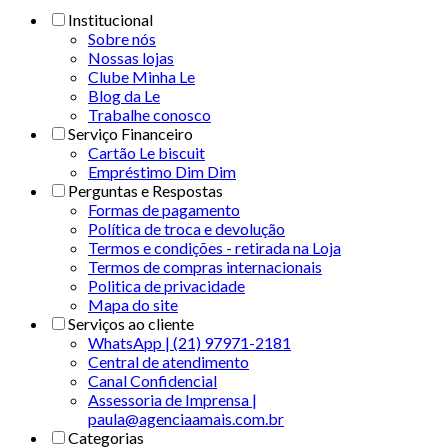
Institucional
Sobre nós
Nossas lojas
Clube Minha Le
Blog da Le
Trabalhe conosco
Serviço Financeiro
Cartão Le biscuit
Empréstimo Dim Dim
Perguntas e Respostas
Formas de pagamento
Política de troca e devolução
Termos e condições - retirada na Loja
Termos de compras internacionais
Politica de privacidade
Mapa do site
Serviços ao cliente
WhatsApp | (21) 97971-2181
Central de atendimento
Canal Confidencial
Assessoria de Imprensa |
paula@agenciaamais.com.br
Categorias