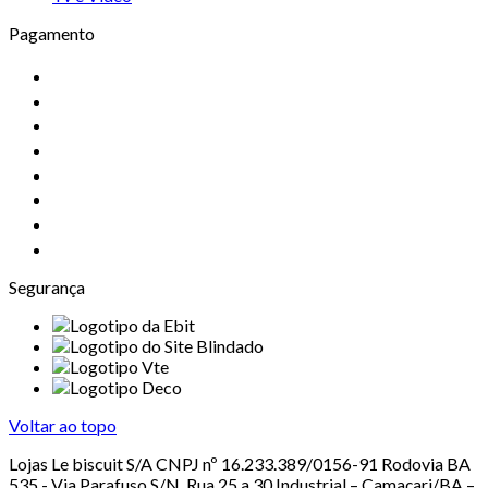
Pagamento
Segurança
Voltar ao topo
Lojas Le biscuit S/A CNPJ nº 16.233.389/0156-91 Rodovia BA
535 - Via Parafuso S/N, Rua 25 a 30 Industrial – Camaçari/BA –