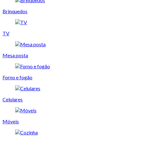
Brinquedos
TV
Mesa posta
Forno e fogão
Celulares
Móveis