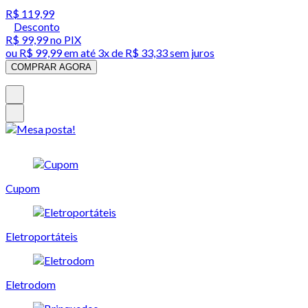
R$ 119,99
Desconto
R$ 99,99
no PIX
ou
R$ 99,99
em até
3x de R$ 33,33 sem juros
COMPRAR AGORA
Cupom
Eletroportáteis
Eletrodom