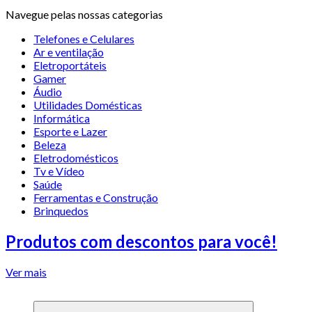
Navegue pelas nossas categorias
Telefones e Celulares
Ar e ventilação
Eletroportáteis
Gamer
Áudio
Utilidades Domésticas
Informática
Esporte e Lazer
Beleza
Eletrodomésticos
Tv e Vídeo
Saúde
Ferramentas e Construção
Brinquedos
Produtos com descontos para você!
Ver mais