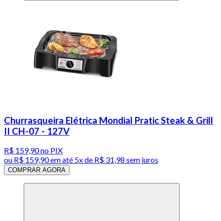
Churrasqueira Elétrica Mondial Pratic Steak & Grill
II CH-07 - 127V
R$ 159,90
no PIX
ou
R$ 159,90
em até
5x de R$ 31,98 sem juros
COMPRAR AGORA