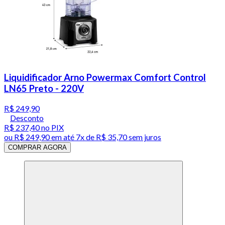
Liquidificador Arno Powermax Comfort Control
LN65 Preto - 220V
R$ 249,90
Desconto
R$ 237,40
no PIX
ou
R$ 249,90
em até
7x de R$ 35,70 sem juros
COMPRAR AGORA