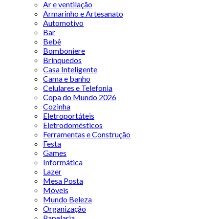
Ar e ventilação
Armarinho e Artesanato
Automotivo
Bar
Bebê
Bomboniere
Brinquedos
Casa Inteligente
Cama e banho
Celulares e Telefonia
Copa do Mundo 2026
Cozinha
Eletroportáteis
Eletrodomésticos
Ferramentas e Construção
Festa
Games
Informática
Lazer
Mesa Posta
Móveis
Mundo Beleza
Organização
Papelaria