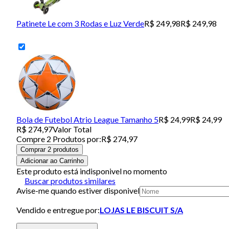
Patinete Le com 3 Rodas e Luz Verde
R$ 249,98
R$ 249,98
Bola de Futebol Atrio League Tamanho 5
R$ 24,99
R$ 24,99
R$ 274,97
Valor Total
Compre
2
Produto
s
por:
R$ 274,97
Comprar 2 produtos
Adicionar ao Carrinho
Este produto está indisponivel no momento
Buscar produtos similares
Avise-me quando estiver disponivel
Vendido e entregue por:
LOJAS LE BISCUIT S/A