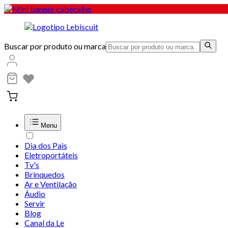
Buscar por produto ou marca
Menu
Dia dos Pais
Eletroportáteis
Tv's
Brinquedos
Ar e Ventilação
Áudio
Servir
Blog
Canal da Le