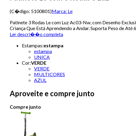
(C�digo:
5100801
)
Marca:
Le
Patinete 3 Rodas Le com Luz Ac03-Nw, com Desenho Exclusivo
Criança Que Está Aprendendo a Andar. Suporta Peso de Até 
Ler descri��o completa
Estampas
:
estampa
estampa
UNICA
Cor
:
VERDE
VERDE
MULTICORES
AZUL
Aproveite e compre junto
Compre junto