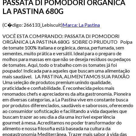
PASSATA DI POMODORI ORGÂNICA
LA PASTINA 680G
(C�digo:
266133_Lebiscuit
)
Marca:
La Pastina
VOCÊ ESTA COMPRANDO: PASSATA DI POMODORI
ORGÂNICA LA PASTINA 680G SOBRE O PRUDUTO Polpa
de tomate 100% italiana e orgânica, densa, perfumada, sem
sementes, muito prática e versátil. Ideal para o preparo de
molhos para massas em que não se deseja resíduos ou pedaços
de tomates. Aqui, todo o trabalho com os tomates já foi
poupado! Indicada para aqueles que buscam uma alimentação
mais saudável. LA PASTINA, ALIMENTAMOS SUA PAIXÃO
Uma seleção de produtos premium unindo qualidade,
praticidade e confiabilidade. É reconhecida pelos mais
renomados chefs e apreciadores da alta gastronomia. Pioneira
em diversas categorias, a La Pastina vive em constante busca
por produtos diferenciados, saudáveis e saborosos, oferecendo
ao consumidor sofisticação e facilitando a vida daqueles que
buscam trazer ao seu dia a dia uma incrível experiência
gourmet à mesa. Acreditamos no poder transformador do
alimento e nossa filosofia está baseada na cultura da
enogastronomia Mediterrânea. Trazer mais sabor à vida das