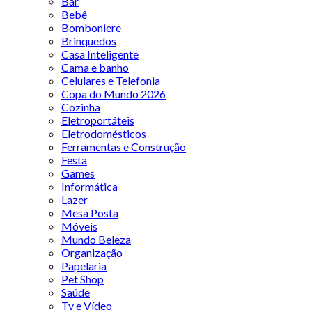
Bar
Bebê
Bomboniere
Brinquedos
Casa Inteligente
Cama e banho
Celulares e Telefonia
Copa do Mundo 2026
Cozinha
Eletroportáteis
Eletrodomésticos
Ferramentas e Construção
Festa
Games
Informática
Lazer
Mesa Posta
Móveis
Mundo Beleza
Organização
Papelaria
Pet Shop
Saúde
Tv e Vídeo