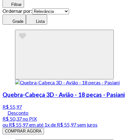
Filtrar
Ordernar por:
Grade
Lista
Quebra-Cabeça 3D - Avião - 18 peças - Pasiani
R$ 55,97
Desconto
R$ 50,37
no PIX
ou
R$ 55,97
em até 1x de
R$ 55,97
sem juros
COMPRAR AGORA