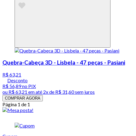
Quebra-Cabeça 3D - Lisbela - 47 peças - Pasiani
R$ 63,21
Desconto
R$ 56,89
no PIX
ou
R$ 63,21
em até
2x de R$ 31,60 sem juros
COMPRAR AGORA
Página 1 de 1