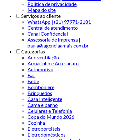
Politica de privacidade
Mapa do site
Serviços ao cliente
WhatsApp | (21) 97971-2181
Central de atendimento
Canal Confidencial
Assessoria de Imprensa |
paula@agenciaamais.com.br
Categorias
Ar e ventilação
Armarinho e Artesanato
Automotivo
Bar
Bebê
Bomboniere
Brinquedos
Casa Inteligente
Cama e banho
Celulares e Telefonia
Copa do Mundo 2026
Cozinha
Eletroportáteis
Eletrodomésticos