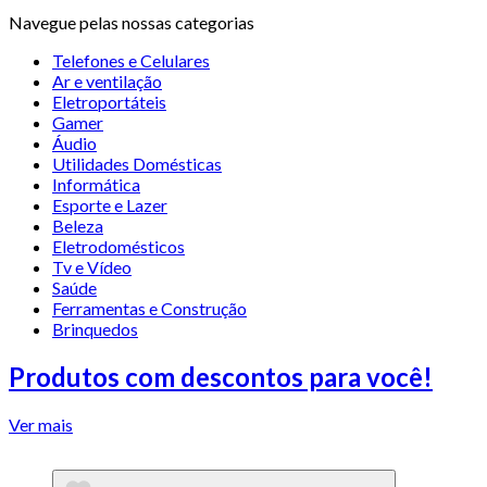
Navegue pelas nossas categorias
Telefones e Celulares
Ar e ventilação
Eletroportáteis
Gamer
Áudio
Utilidades Domésticas
Informática
Esporte e Lazer
Beleza
Eletrodomésticos
Tv e Vídeo
Saúde
Ferramentas e Construção
Brinquedos
Produtos com descontos para você!
Ver mais