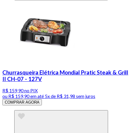
Churrasqueira Elétrica Mondial Pratic Steak & Grill
II CH-07 - 127V
R$ 159,90
no PIX
ou
R$ 159,90
em até
5x de R$ 31,98 sem juros
COMPRAR AGORA