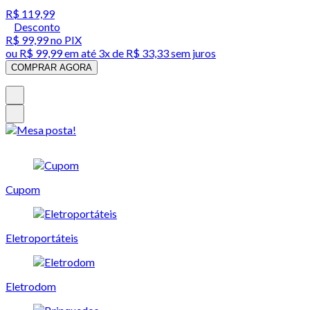
R$ 119,99
Desconto
R$ 99,99
no PIX
ou
R$ 99,99
em até
3x de R$ 33,33 sem juros
COMPRAR AGORA
Cupom
Eletroportáteis
Eletrodom