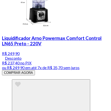
Liquidificador Arno Powermax Comfort Control
LN65 Preto - 220V
R$ 249,90
Desconto
R$ 237,40
no PIX
ou
R$ 249,90
em até
7x de R$ 35,70 sem juros
COMPRAR AGORA