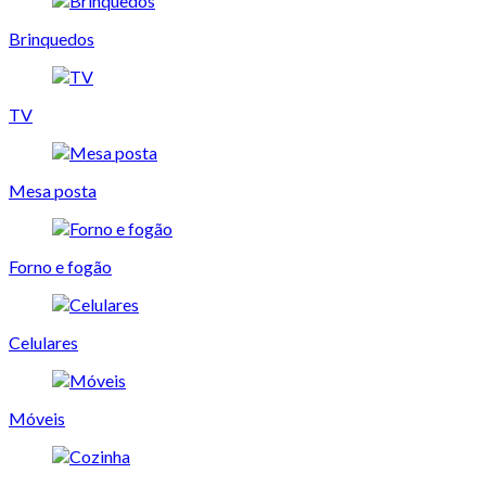
Brinquedos
TV
Mesa posta
Forno e fogão
Celulares
Móveis