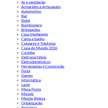
Ar e ventilação
Armarinho e Artesanato
Automotivo
Bar
Bebê
Bomboniere
Brinquedos
Casa Inteligente
Cama e banho
Celulares e Telefonia
Copa do Mundo 2026
Cozinha
Eletroportáteis
Eletrodomésticos
Ferramentas e Construção
Festa
Games
Informática
Lazer
Mesa Posta
Móveis
Mundo Beleza
Organização
Papelaria