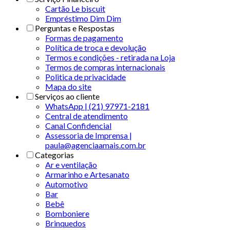
Cartão Le biscuit
Empréstimo Dim Dim
Perguntas e Respostas
Formas de pagamento
Política de troca e devolução
Termos e condições - retirada na Loja
Termos de compras internacionais
Politica de privacidade
Mapa do site
Serviços ao cliente
WhatsApp | (21) 97971-2181
Central de atendimento
Canal Confidencial
Assessoria de Imprensa |
paula@agenciaamais.com.br
Categorias
Ar e ventilação
Armarinho e Artesanato
Automotivo
Bar
Bebê
Bomboniere
Brinquedos