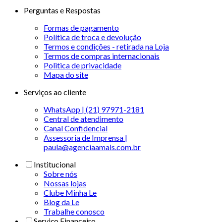
Perguntas e Respostas
Formas de pagamento
Política de troca e devolução
Termos e condições - retirada na Loja
Termos de compras internacionais
Politica de privacidade
Mapa do site
Serviços ao cliente
WhatsApp | (21) 97971-2181
Central de atendimento
Canal Confidencial
Assessoria de Imprensa |
paula@agenciaamais.com.br
Institucional
Sobre nós
Nossas lojas
Clube Minha Le
Blog da Le
Trabalhe conosco
Serviço Financeiro