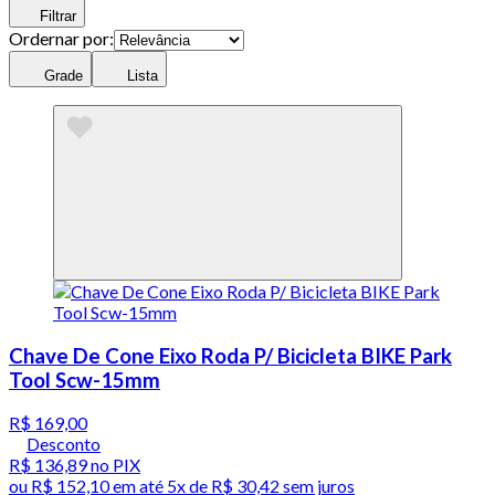
Filtrar
Ordernar por:
Grade
Lista
Chave De Cone Eixo Roda P/ Bicicleta BIKE Park
Tool Scw-15mm
R$ 169,00
Desconto
R$ 136,89
no PIX
ou
R$ 152,10
em até
5x de R$ 30,42 sem juros