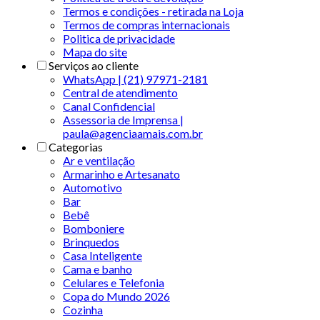
Termos e condições - retirada na Loja
Termos de compras internacionais
Politica de privacidade
Mapa do site
Serviços ao cliente
WhatsApp | (21) 97971-2181
Central de atendimento
Canal Confidencial
Assessoria de Imprensa |
paula@agenciaamais.com.br
Categorias
Ar e ventilação
Armarinho e Artesanato
Automotivo
Bar
Bebê
Bomboniere
Brinquedos
Casa Inteligente
Cama e banho
Celulares e Telefonia
Copa do Mundo 2026
Cozinha