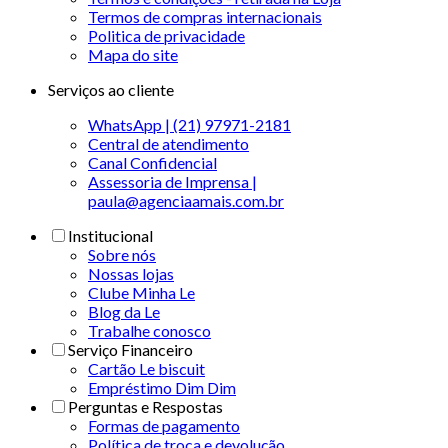
Termos de compras internacionais
Politica de privacidade
Mapa do site
Serviços ao cliente
WhatsApp | (21) 97971-2181
Central de atendimento
Canal Confidencial
Assessoria de Imprensa |
paula@agenciaamais.com.br
Institucional
Sobre nós
Nossas lojas
Clube Minha Le
Blog da Le
Trabalhe conosco
Serviço Financeiro
Cartão Le biscuit
Empréstimo Dim Dim
Perguntas e Respostas
Formas de pagamento
Política de troca e devolução