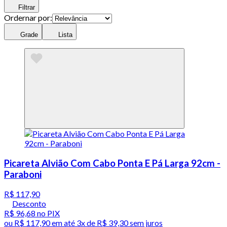
Filtrar
Ordernar por:
Grade
Lista
Picareta Alvião Com Cabo Ponta E Pá Larga 92cm -
Paraboni
R$ 117,90
Desconto
R$ 96,68
no PIX
ou
R$ 117,90
em até
3x de R$ 39,30 sem juros