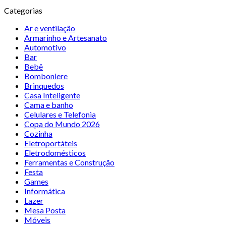
Categorias
Ar e ventilação
Armarinho e Artesanato
Automotivo
Bar
Bebê
Bomboniere
Brinquedos
Casa Inteligente
Cama e banho
Celulares e Telefonia
Copa do Mundo 2026
Cozinha
Eletroportáteis
Eletrodomésticos
Ferramentas e Construção
Festa
Games
Informática
Lazer
Mesa Posta
Móveis