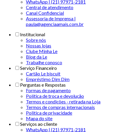
WhatsApp | (21) 97971-2181
Central de atendimento
Canal Confidencial
Assessoria de Imprensa |
paula@agenciaamais.com.br
Institucional
Sobre nós
Nossas lojas
Clube Minha Le
Blog da Le
Trabalhe conosco
Serviço Financeiro
Cartão Le biscuit
Empréstimo Dim Dim
Perguntas e Respostas
Formas de pagamento
Política de troca e devolução
Termos e condições - retirada na Loja
Termos de compras internacionais
Politica de privacidade
Mapa do site
Serviços ao cliente
WhatsApp | (21) 97971-2181