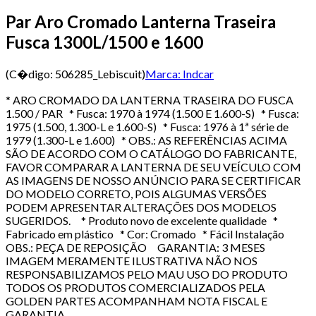
Par Aro Cromado Lanterna Traseira
Fusca 1300L/1500 e 1600
(C�digo:
506285_Lebiscuit
)
Marca:
Indcar
* ARO CROMADO DA LANTERNA TRASEIRA DO FUSCA
1.500 / PAR * Fusca: 1970 à 1974 (1.500 E 1.600-S) * Fusca:
1975 (1.500, 1.300-L e 1.600-S) * Fusca: 1976 à 1ª série de
1979 (1.300-L e 1.600) * OBS.: AS REFERÊNCIAS ACIMA
SÃO DE ACORDO COM O CATÁLOGO DO FABRICANTE,
FAVOR COMPARAR A LANTERNA DE SEU VEÍCULO COM
AS IMAGENS DE NOSSO ANÚNCIO PARA SE CERTIFICAR
DO MODELO CORRETO, POIS ALGUMAS VERSÕES
PODEM APRESENTAR ALTERAÇÕES DOS MODELOS
SUGERIDOS. * Produto novo de excelente qualidade *
Fabricado em plástico * Cor: Cromado * Fácil Instalação
OBS.: PEÇA DE REPOSIÇÃO GARANTIA: 3 MESES
IMAGEM MERAMENTE ILUSTRATIVA NÃO NOS
RESPONSABILIZAMOS PELO MAU USO DO PRODUTO
TODOS OS PRODUTOS COMERCIALIZADOS PELA
GOLDEN PARTES ACOMPANHAM NOTA FISCAL E
GARANTIA.