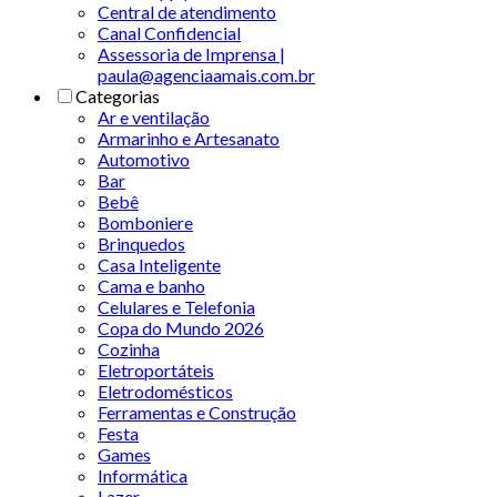
Central de atendimento
Canal Confidencial
Assessoria de Imprensa |
paula@agenciaamais.com.br
Categorias
Ar e ventilação
Armarinho e Artesanato
Automotivo
Bar
Bebê
Bomboniere
Brinquedos
Casa Inteligente
Cama e banho
Celulares e Telefonia
Copa do Mundo 2026
Cozinha
Eletroportáteis
Eletrodomésticos
Ferramentas e Construção
Festa
Games
Informática
Lazer