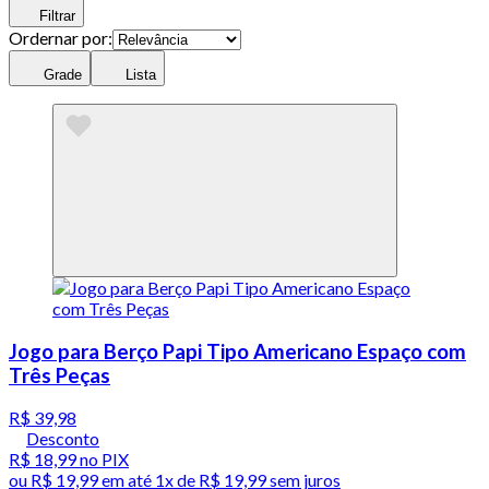
Filtrar
Ordernar por:
Grade
Lista
Jogo para Berço Papi Tipo Americano Espaço com
Três Peças
R$ 39,98
Desconto
R$ 18,99
no PIX
ou
R$ 19,99
em até 1x de
R$ 19,99
sem juros