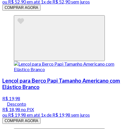
ou
R$ 52,90
em até 1x de
R$ 52,90
sem juros
COMPRAR AGORA
Lençol para Berço Papi Tamanho Americano com
Elástico Branco
R$ 19,98
Desconto
R$ 18,98
no PIX
ou
R$ 19,98
em até 1x de
R$ 19,98
sem juros
COMPRAR AGORA