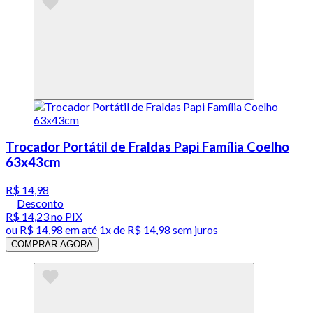
Trocador Portátil de Fraldas Papi Família Coelho
63x43cm
R$ 14,98
Desconto
R$ 14,23
no PIX
ou
R$ 14,98
em até 1x de
R$ 14,98
sem juros
COMPRAR AGORA