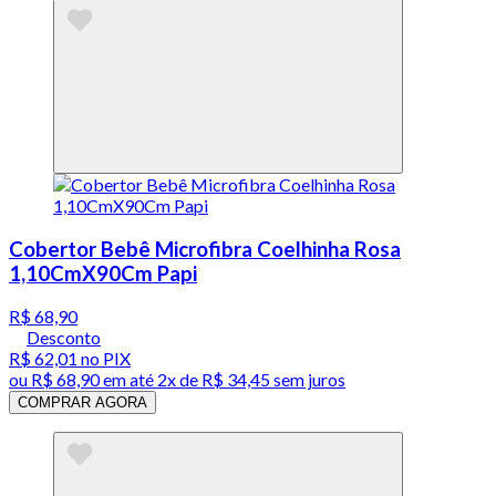
Cobertor Bebê Microfibra Coelhinha Rosa
1,10CmX90Cm Papi
R$ 68,90
Desconto
R$ 62,01
no PIX
ou
R$ 68,90
em até
2x de R$ 34,45 sem juros
COMPRAR AGORA