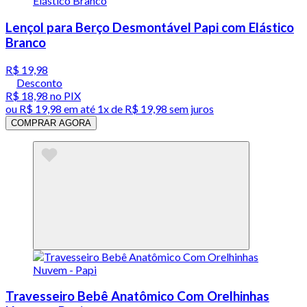
Lençol para Berço Desmontável Papi com Elástico
Branco
R$ 19,98
Desconto
R$ 18,98
no PIX
ou
R$ 19,98
em até 1x de
R$ 19,98
sem juros
COMPRAR AGORA
Travesseiro Bebê Anatômico Com Orelhinhas