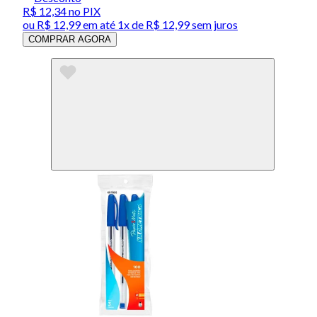
R$ 12,34
no PIX
ou
R$ 12,99
em até 1x de
R$ 12,99
sem juros
COMPRAR AGORA