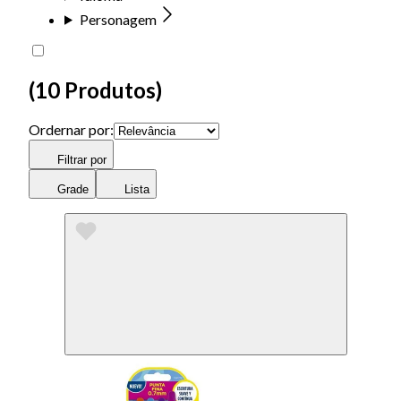
Personagem
(
10 Produtos
)
Ordernar por:
Filtrar por
Grade
Lista