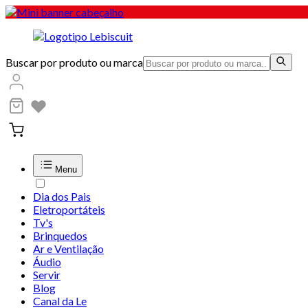
Buscar por produto ou marca
Menu
Dia dos Pais
Eletroportáteis
Tv's
Brinquedos
Ar e Ventilação
Áudio
Servir
Blog
Canal da Le