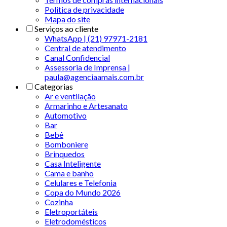
Politica de privacidade
Mapa do site
Serviços ao cliente
WhatsApp | (21) 97971-2181
Central de atendimento
Canal Confidencial
Assessoria de Imprensa |
paula@agenciaamais.com.br
Categorias
Ar e ventilação
Armarinho e Artesanato
Automotivo
Bar
Bebê
Bomboniere
Brinquedos
Casa Inteligente
Cama e banho
Celulares e Telefonia
Copa do Mundo 2026
Cozinha
Eletroportáteis
Eletrodomésticos